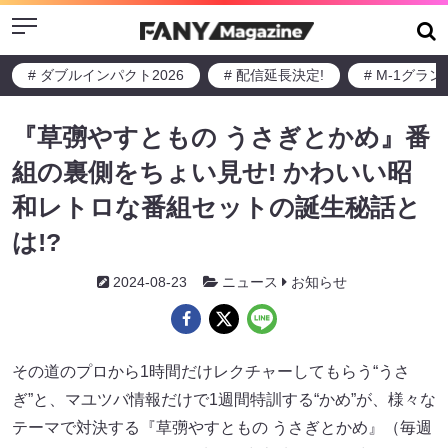
Menu
# ダブルインパクト2026
# 配信延長決定!
# M-1グラ
『草彅やすともの うさぎとかめ』番
組の裏側をちょい見せ! かわいい昭
和レトロな番組セットの誕生秘話と
は!?
2024-08-23
ニュース
お知らせ
その道のプロから1時間だけレクチャーしてもらう“うさ
ぎ”と、マユツバ情報だけで1週間特訓する“かめ”が、様々な
テーマで対決する『草彅やすともの うさぎとかめ』（毎週