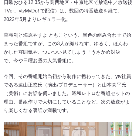
日曜おひる12:35から関西地区・中京地区で放送中／放送後
TVer、ytvMyDo! で配信）は、数回の特番放送を経て、
2022年5月よりレギュラー化。
草彅剛と海原やすよ ともこという、異色の組み合わせで始
まった番組ですが、この3人が織りなす、ゆるく、ほんわ
かした雰囲気や、ついつい見てしまう「うさかめ対決」
で、今や日曜お昼の人気番組に。
今回、その番組開始当初から制作に携わってきた、ytv社員
である遠山正悠氏（演出/プロデューサー）と山本真平氏
（美術）にお話を伺いました。昭和レトロな番組セットの
理由、番組作りで大切にしていることなど、次の放送がよ
り楽しくなる裏話が満載です。