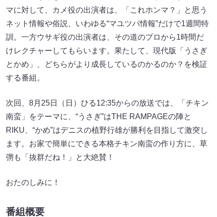
マに対して、カメ役の出演者は、「これホンマ？」と思う
ネット情報や俗説、いわゆる“マユツバ情報”だけで1週間特
訓。一方ウサギ役の出演者は、その道のプロから1時間だ
けレクチャーしてもらいます。果たして、現代版「うさぎ
とかめ」、どちらがより成長しているのかるのか？を検証
する番組。
次回、8月25日（日）ひる12:35からの放送では、「チキン
南蛮」をテーマに、“うさぎ”はTHE RAMPAGEの陣と
RIKU、“かめ”はデニスの植野行雄が勝利を目指して激突し
ます。お家で簡単にできる本格チキン南蛮の作り方に、草
彅も「抜群だね！」と大絶賛！
おたのしみに！
番組概要