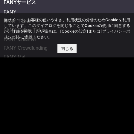
FANYサービス
FANY
当サイトは、お客様の使いやすさ、利用状況の分析のためCookieを利用
FANY Ticket
しています。このダイアログを閉じることでCookieの使用に同意する
FANY Online Ticket
か、詳細を確認したい場合は、
[Cookieの設定]
または
[プライバシーポ
リシー]
をご参照ください。
FANY Channel
FANY Crowdfunding
閉じる
FANY Mall
FANY Commu
法務・規約
プライバシーポリシー
反社会的勢力排除宣言
会社情報
吉本興業株式会社