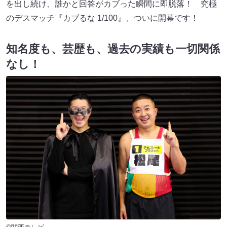
を出し続け、誰かと回答がカブった瞬間に即脱落！ 究極
のデスマッチ『カブるな 1/100』、ついに開幕です！
知名度も、芸歴も、過去の実績も一切関係
なし！