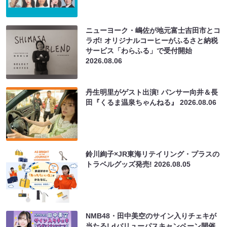
ニューヨーク・嶋佐が地元富士吉田市とコ
ラボ! オリジナルコーヒーがふるさと納税
サービス「わらふる」で受付開始
2026.08.06
丹生明里がゲスト出演! パンサー向井＆長
田『くるま温泉ちゃんねる』
2026.08.06
鈴川絢子×JR東海リテイリング・プラスの
トラベルグッズ発売!
2026.08.05
NMB48・田中美空のサイン入りチェキが
当たる! dバリューパスキャンペーン開催