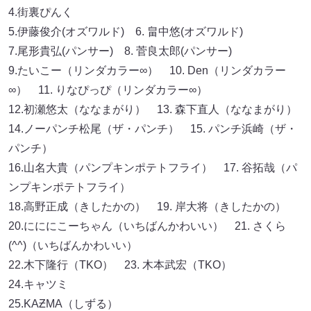
4.街裏ぴんく
5.伊藤俊介(オズワルド) 6. 畠中悠(オズワルド)
7.尾形貴弘(パンサー) 8. 菅良太郎(パンサー)
9.たいこー（リンダカラー∞） 10. Den（リンダカラー
∞） 11. りなぴっぴ（リンダカラー∞）
12.初瀬悠太（ななまがり） 13. 森下直人（ななまがり）
14.ノーパンチ松尾（ザ・パンチ） 15. パンチ浜崎（ザ・
パンチ）
16.山名大貴（パンプキンポテトフライ） 17. 谷拓哉（パ
ンプキンポテトフライ）
18.高野正成（きしたかの） 19. 岸大将（きしたかの）
20.にににこーちゃん（いちばんかわいい） 21. さくら
(^^)（いちばんかわいい）
22.木下隆行（TKO） 23. 木本武宏（TKO）
24.キャツミ
25.KAƵMA（しずる）