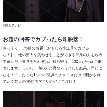
©関西テレビ
お題の回答でカブったら即脱落！
さっそく、1つ目のお題【おもしろ小道具でカブる
な！】。他の芸人を笑わせることができる渾身の力を込め
て選んだ小道具をそれぞれが持ち寄り、100人が一斉に発
表します。しかし、他の人と異なろうとした結果、同じに
なる！？ たった1つの小道具のチョイスだけで明かされ
ていく芸人の“発想力”や“人間性”にご注目！