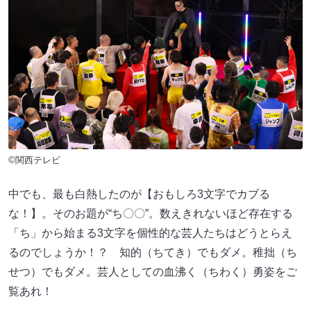
©関西テレビ
中でも、最も白熱したのが【おもしろ3文字でカブる
な！】。そのお題が“ち〇〇”。数えきれないほど存在する
「ち」から始まる3文字を個性的な芸人たちはどうとらえ
るのでしょうか！？ 知的（ちてき）でもダメ。稚拙（ち
せつ）でもダメ。芸人としての血沸く（ちわく）勇姿をご
覧あれ！