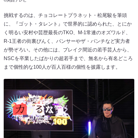
©関西テレビ
挑戦するのは、チョコレートプラネット・松尾駿を筆頭
に、『ゴット・タレント』で世界的に認められた、とにか
く明るい安村や芸歴最長のTKO、M-1常連のオズワルド、
R-1王者の街裏ぴんく、パンサーやザ・パンチなど実力者
が勢ぞろい。その他には、ブレイク間近の若手芸人から、
NSCを卒業したばかりの超若手まで、無名から有名どころ
まで個性的な100人が百人百様の個性を披露します。