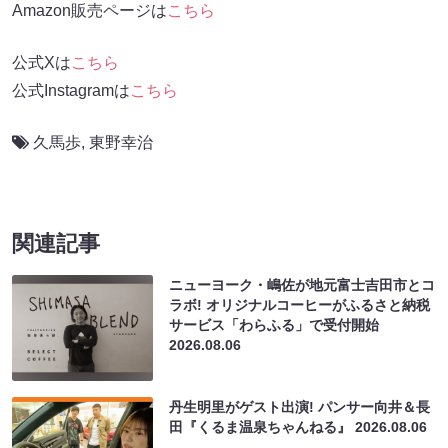
Amazon販売ページは
こちら
公式Xは
こちら
公式Instagramは
こちら
久馬歩
,
東野幸治
関連記事
ニューヨーク・嶋佐が地元富士吉田市とコ
ラボ! オリジナルコーヒーがふるさと納税
サービス「わらふる」で受付開始
2026.08.06
丹生明里がゲスト出演! パンサー向井＆長
田『くるま温泉ちゃんねる』
2026.08.06