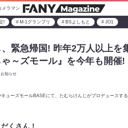
カメラマン
定!
# M-1グランプリ
# BSよしもと
# JO1
、緊急帰国! 昨年2万人以上を
ゃ～ズモール』を今年も開催!
お知らせ
みやキューズモールBASEにて、たむらけんじがプロデュースす
りだくさん！