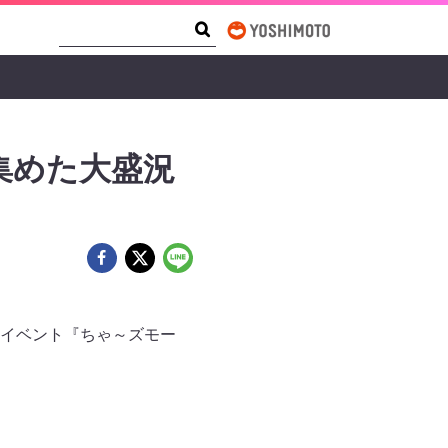
Search Form
Search
集めた大盛況
るイベント『ちゃ～ズモー