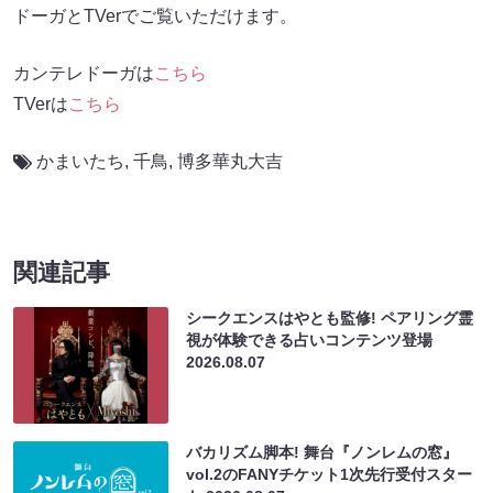
ドーガとTVerでご覧いただけます。
カンテレドーガは
こちら
TVerは
こちら
かまいたち
,
千鳥
,
博多華丸大吉
関連記事
シークエンスはやとも監修! ペアリング霊
視が体験できる占いコンテンツ登場
2026.08.07
バカリズム脚本! 舞台『ノンレムの窓』
vol.2のFANYチケット1次先行受付スター