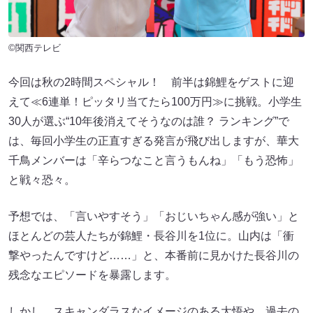
©関西テレビ
今回は秋の2時間スペシャル！ 前半は錦鯉をゲストに迎
えて≪6連単！ピッタリ当てたら100万円≫に挑戦。小学生
30人が選ぶ“10年後消えてそうなのは誰？ ランキング”で
は、毎回小学生の正直すぎる発言が飛び出しますが、華大
千鳥メンバーは「辛らつなこと言うもんね」「もう恐怖」
と戦々恐々。
予想では、「言いやすそう」「おじいちゃん感が強い」と
ほとんどの芸人たちが錦鯉・長谷川を1位に。山内は「衝
撃やったんですけど……」と、本番前に見かけた長谷川の
残念なエピソードを暴露します。
しかし、スキャンダラスなイメージのある大悟や、過去の