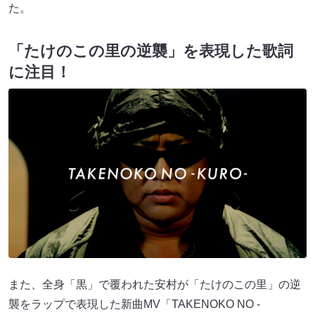
た。
「たけのこの里の逆襲」を表現した歌詞
に注目！
また、全身「黒」で覆われた安村が「たけのこの里」の逆
襲をラップで表現した新曲MV「TAKENOKO NO -