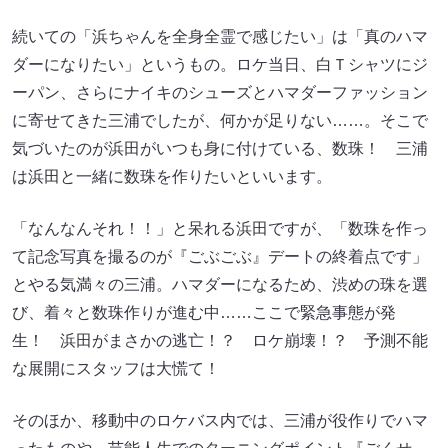
続いての「浜ちゃんを全身全霊で感じたい」は「真のハマ
ダーになりたい」というもの。ロケ当日、白Ｔシャツにジ
ーパン、さらにナイキのシューズとハマダーファッション
に寄せてきた三浦でしたが、何かが足りない……。そこで
気づいたのが浜田がいつも身に付けている、数珠！ 三浦
は浜田と一緒に数珠を作りたいといいます。
「なんなんそれ！！」と呆れる浜田ですが、「数珠を作っ
て記念写真を撮るのが『ごぶごぶ』デートの終着点です」
とやる気満々の三浦。ハマダーになるため、渋めの珠を選
び、着々と数珠作りが進む中……ここで緊急事態が発
生！ 浜田がまさかの逃亡！？ ロケ崩壊！？ 予測不能
な展開にスタッフは大慌て！
そのほか、移動中のロケバス内では、三浦が役作りでハマ