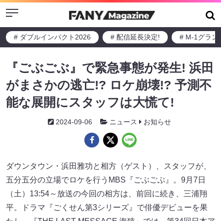
Menu
# ダブルインパクト2026
# 配信延長決定!
# M-1グラ
『ごぶごぶ』で緊急事態が発生! 浜田
がまさかの逃亡!? ロケ崩壊!? 予測不
能な展開にスタッフは大慌て!
2024-09-06
ニュース
お知らせ
ダウンタウン・浜田雅功と相方（ゲスト）、スタッフが、
五分五分の立場でロケを行うMBS『ごぶごぶ』。9月7日
（土）13:54～放送の今回の相方は、前回に続き、三浦翔
平。ドラマ『ごくせん第3シリーズ』で俳優デビューを果