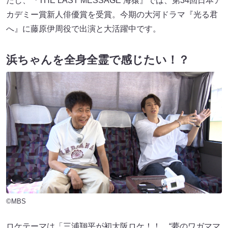
たし、『THE LAST MESSAGE 海猿』では、第34回日本ア
カデミー賞新人俳優賞を受賞。今期の大河ドラマ『光る君
へ』に藤原伊周役で出演と大活躍中です。
浜ちゃんを全身全霊で感じたい！？
©MBS
ロケテーマは「三浦翔平が初大阪ロケ！！ “夢のワガママ