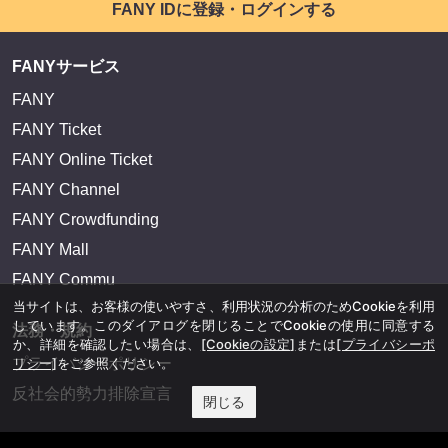
FANY IDに登録・ログインする
FANYサービス
FANY
FANY Ticket
FANY Online Ticket
FANY Channel
FANY Crowdfunding
FANY Mall
FANY Commu
当サイトは、お客様の使いやすさ、利用状況の分析のためCookieを利用
しています。このダイアログを閉じることでCookieの使用に同意する
法務・規約
か、詳細を確認したい場合は、
[Cookieの設定]
または
[プライバシーポ
プライバシーポリシー
リシー]
をご参照ください。
反社会的勢力排除宣言
閉じる
会社情報