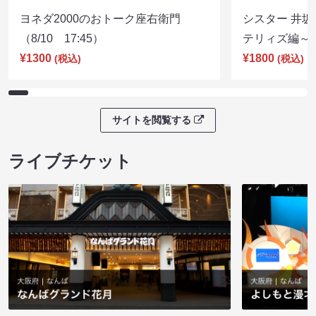
ヨネダ2000のおトーク座右衛門
シスター 井坂
（8/10 17:45）
テリィズ編～（8
¥1300
¥1800
(税込)
(税込)
サイトを閲覧する
ライブチケット