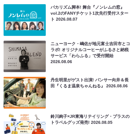
バカリズム脚本! 舞台『ノンレムの窓』
vol.2のFANYチケット1次先行受付スター
ト
2026.08.07
ニューヨーク・嶋佐が地元富士吉田市とコ
ラボ! オリジナルコーヒーがふるさと納税
サービス「わらふる」で受付開始
2026.08.06
丹生明里がゲスト出演! パンサー向井＆長
田『くるま温泉ちゃんねる』
2026.08.06
鈴川絢子×JR東海リテイリング・プラスの
トラベルグッズ発売!
2026.08.05