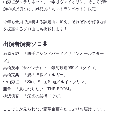
山秀征がクラリネット、亜希はヴァイオリン、そして初出
演の柳沢慎吾は、難易度の高いトランペットに決定！
今年も全員で演奏する課題曲に加え、それぞれが好きな曲
を披露するソロ曲にも挑戦します！
出演者演奏ソロ曲
石原良純：「勝手にシンドバッド／サザンオールスター
ズ」
高橋茂雄（サバンナ）：「銀河鉄道999／ゴダイゴ」
高橋克典：「愛の挨拶／エルガー」
中山秀征：「Sing, Sing, Sing／ルイ・ブリマ」
亜希：「風になりたい／THE BOOM」
柳沢慎吾：「栄光の架橋／ゆず」
ここでしか見られない豪華企画をたっぷりお届けします。