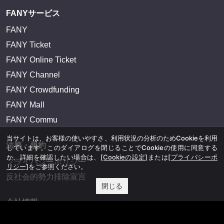
FANYサービス
FANY
FANY Ticket
FANY Online Ticket
FANY Channel
FANY Crowdfunding
FANY Mall
FANY Commu
当サイトは、お客様の使いやすさ、利用状況の分析のためCookieを利用
法務・規約
しています。このダイアログを閉じることでCookieの使用に同意する
か、詳細を確認したい場合は、
[Cookieの設定]
または
[プライバシーポ
プライバシーポリシー
リシー]
をご参照ください。
反社会的勢力排除宣言
閉じる
会社情報
吉本興業株式会社