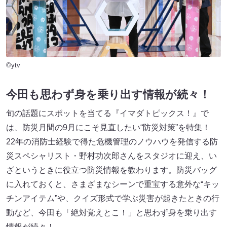
©ytv
今田も思わず身を乗り出す情報が続々！
旬の話題にスポットを当てる『イマダトピックス！』で
は、防災月間の9月にこそ見直したい“防災対策”を特集！
22年の消防士経験で得た危機管理のノウハウを発信する防
災スペシャリスト・野村功次郎さんをスタジオに迎え、い
ざというときに役立つ防災情報を教わります。防災バッグ
に入れておくと、さまざまなシーンで重宝する意外な“キッ
チンアイテム”や、クイズ形式で学ぶ災害が起きたときの行
動など、今田も「絶対覚えとこ！」と思わず身を乗り出す
情報が続々！