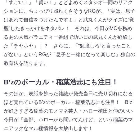
「すごい！」「賢い！」とどよめくスタジオ一同のリアク
ションに、ちょっぴり照れくさそうなRGが、「実は、息子
はあれで自信をつけたんですよ」と武丸くんがクイズに“覚
醒”したきっかけをネタバレ！ それは、今田がMCを務め
るあの人気バラエティー番組で幼い日の武丸くんが経験し
た「チヤホヤ」！？ さらに、「“勉強しろ”と言ったこと
がない」というRGが「息子と一緒になって楽しむ」独自の
教育法を語ります。
B’zのボーカル・稲葉浩志にも注目！
そのほか、表紙を飾った雑誌が発売当日に売り切れになる
ほど売れているB’zのボーカル・稲葉浩志にも注目！ B’z
が好きすぎる稲葉のモノマネ芸人・ハロー植田と仲のいい
今田が「全部、ハローから聞いてんけど」という稲葉のマ
ニアックなマル秘情報を大放出します！