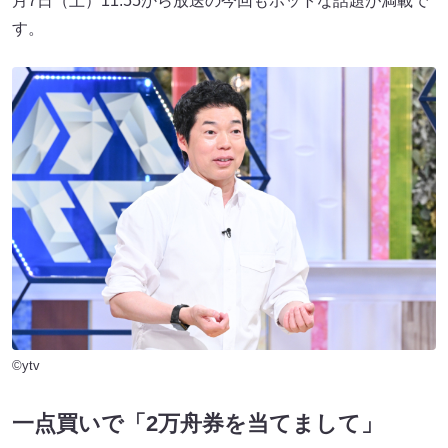
月7日（土）11:55から放送の今回もホットな話題が満載で
す。
©ytv
一点買いで「2万舟券を当てまして」