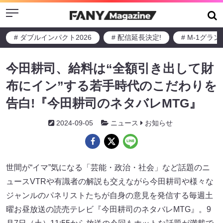
Menu
# ダブルインパクト2026
# 配信延長決定!
# M-1グラ
今田耕司、給料は“全額引き出して財
布にイン”する若手時代のこだわりを
告白!『今田耕司のネタバレMTG』
2024-09-05
ニュース
お知らせ
世間が“イマ”気になる「芸能・政治・社会」など話題のニ
ュースVTRや有識者の解説も交えながら今田耕司や様々な
ジャンルのパネリストたちが自身の意見を発信する毎週土
曜お昼放送の読売テレビ『今田耕司のネタバレMTG』。9