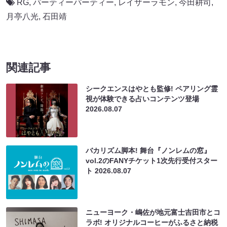
RG
,
パーティーパーティー
,
レイザーラモン
,
今田耕司
,
月亭八光
,
石田靖
関連記事
シークエンスはやとも監修! ペアリング霊
視が体験できる占いコンテンツ登場
2026.08.07
バカリズム脚本! 舞台『ノンレムの窓』
vol.2のFANYチケット1次先行受付スター
ト
2026.08.07
ニューヨーク・嶋佐が地元富士吉田市とコ
ラボ! オリジナルコーヒーがふるさと納税