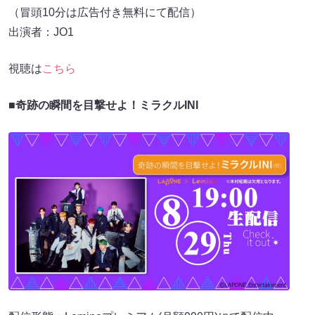
（冒頭10分は広告付き無料にて配信）
出演者：JO1
視聴は
こちら
■奇跡の瞬間を目撃せよ！ミラクルINI