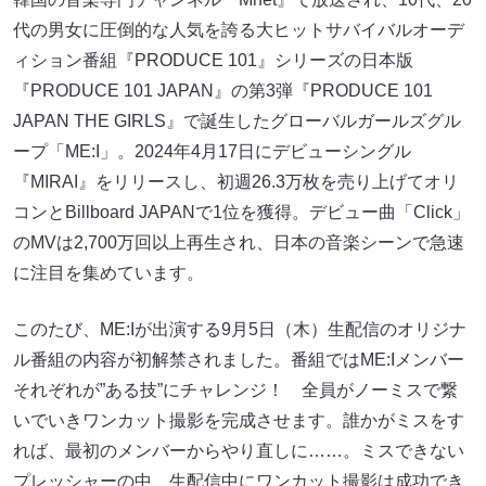
代の男女に圧倒的な人気を誇る大ヒットサバイバルオーデ
ィション番組『PRODUCE 101』シリーズの日本版
『PRODUCE 101 JAPAN』の第3弾『PRODUCE 101
JAPAN THE GIRLS』で誕生したグローバルガールズグル
ープ「ME:I」。2024年4月17日にデビューシングル
『MIRAI』をリリースし、初週26.3万枚を売り上げてオリ
コンとBillboard JAPANで1位を獲得。デビュー曲「Click」
のMVは2,700万回以上再生され、日本の音楽シーンで急速
に注目を集めています。
このたび、ME:Iが出演する9月5日（木）生配信のオリジナ
ル番組の内容が初解禁されました。番組ではME:Iメンバー
それぞれが”ある技”にチャレンジ！ 全員がノーミスで繋
いでいきワンカット撮影を完成させます。誰かがミスをす
れば、最初のメンバーからやり直しに……。ミスできない
プレッシャーの中、生配信中にワンカット撮影は成功でき