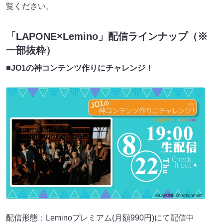
覧ください。
「LAPONE×Lemino」配信ラインナップ（※
一部抜粋）
■
JO1の神コンテンツ作りにチャレンジ！
配信形態：Leminoプレミアム(月額990円)にて配信中