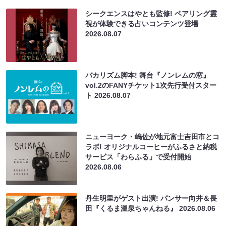
シークエンスはやとも監修! ペアリング霊
視が体験できる占いコンテンツ登場
2026.08.07
バカリズム脚本! 舞台『ノンレムの窓』
vol.2のFANYチケット1次先行受付スター
ト
2026.08.07
ニューヨーク・嶋佐が地元富士吉田市とコ
ラボ! オリジナルコーヒーがふるさと納税
サービス「わらふる」で受付開始
2026.08.06
丹生明里がゲスト出演! パンサー向井＆長
田『くるま温泉ちゃんねる』
2026.08.06