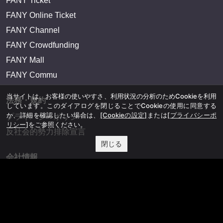
FANY Ticket
FANY Online Ticket
FANY Channel
FANY Crowdfunding
FANY Mall
FANY Commu
当サイトは、お客様の使いやすさ、利用状況の分析のためCookieを利用
法務・規約
しています。このダイアログを閉じることでCookieの使用に同意する
か、詳細を確認したい場合は、
[Cookieの設定]
または
[プライバシーポ
プライバシーポリシー
リシー]
をご参照ください。
反社会的勢力排除宣言
閉じる
会社情報
吉本興業株式会社
お問い合わせ
その他