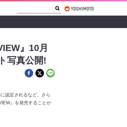
Search Form
Search
VIEW』10月
ト写真公開!
グルに認定されるなど、さら
 VIEW』を発売することが