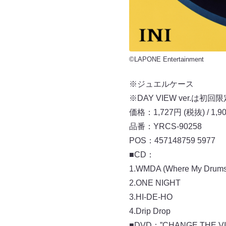
©LAPONE Entertainment
※ジュエルケース
※DAY VIEW ver.は
価格：1,727円 (税抜) / 1,9
品番：YRCS-90258
POS：457148759 5977
■CD：
1.WMDA (Where My Drums
2.ONE NIGHT
3.HI-DE-HO
4.Drip Drop
■DVD：”CHANGE THE VIE