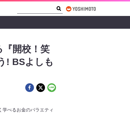
Search Form
Search
る『開校！笑
! BSよしも
く学べるお金のバラエティ