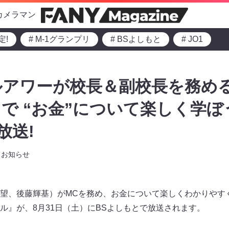
カメラマン
定!
# M-1グランプリ
# BSよしもと
# JO1
ルアワーが校長＆副校長を務め
で “お金”について楽しく学ぼう
放送!
お知らせ
望、後藤輝基）がMCを務め、お金について楽しくわかりやす
ル』が、8月31日（土）にBSよしもとで放送されます。