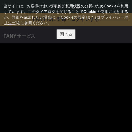
当サイトは、お客様の使いやすさ、利用状況の分析のためCookieを利用
FANY IDとは
しています。このダイアログを閉じることでCookieの使用に同意する
か、詳細を確認したい場合は、
[Cookieの設定]
または
[プライバシーポ
FANY IDに登録・ログインする
リシー]
をご参照ください。
閉じる
FANYサービス
FANY
FANY Ticket
FANY Online Ticket
FANY Channel
FANY Crowdfunding
FANY Mall
FANY Commu
法務・規約
プライバシーポリシー