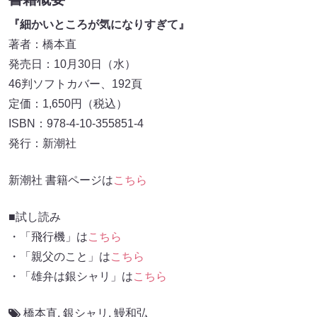
『細かいところが気になりすぎて』
著者：橋本直
発売日：10月30日（水）
46判ソフトカバー、192頁
定価：1,650円（税込）
ISBN：978-4-10-355851-4
発行：新潮社
新潮社 書籍ページは
こちら
■試し読み
・「飛行機」は
こちら
・「親父のこと」は
こちら
・「雄弁は銀シャリ」は
こちら
橋本直
,
銀シャリ
,
鰻和弘