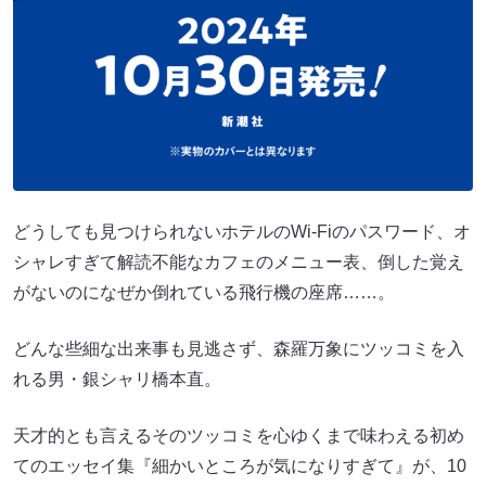
どうしても見つけられないホテルのWi-Fiのパスワード、オ
シャレすぎて解読不能なカフェのメニュー表、倒した覚え
がないのになぜか倒れている飛行機の座席……。
どんな些細な出来事も見逃さず、森羅万象にツッコミを入
れる男・銀シャリ橋本直。
天才的とも言えるそのツッコミを心ゆくまで味わえる初め
てのエッセイ集『細かいところが気になりすぎて』が、10