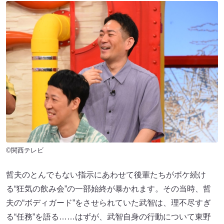
©関西テレビ
哲夫のとんでもない指示にあわせて後輩たちがボケ続け
る“狂気の飲み会”の一部始終が暴かれます。その当時、哲
夫の“ボディガード”をさせられていた武智は、理不尽すぎ
る“任務”を語る……はずが、武智自身の行動について東野