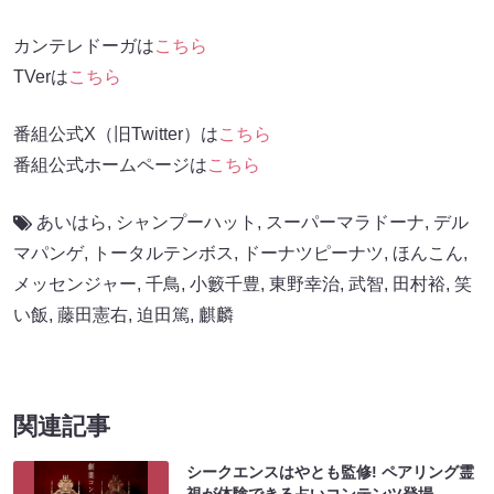
カンテレドーガは
こちら
TVerは
こちら
番組公式X（旧Twitter）は
こちら
番組公式ホームページは
こちら
あいはら
,
シャンプーハット
,
スーパーマラドーナ
,
デル
マパンゲ
,
トータルテンボス
,
ドーナツピーナツ
,
ほんこん
,
メッセンジャー
,
千鳥
,
小籔千豊
,
東野幸治
,
武智
,
田村裕
,
笑
い飯
,
藤田憲右
,
迫田篤
,
麒麟
関連記事
シークエンスはやとも監修! ペアリング霊