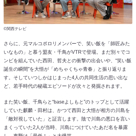
©関西テレビ
さらに、元マルコポロリメンバーで、笑い飯を「師匠みた
いなもの」と慕う盟友・千鳥がVTRで登場。まだ別々でコ
ンビを組んでいた西田、哲夫との衝撃の出会いや、“笑い飯
誕生の瞬間”を大悟が「めちゃくちゃ青春」と振り返りま
す。そしていつしかはじまった4人の共同生活の思い出な
ど、若手時代の秘蔵エピソードが次々と発掘されます。
また笑い飯、千鳥らと“baseよしもと”のトップとして活躍
していた麒麟・田村は、かつて西田と大悟が相方の川島を
「敵対視していた」と証言します。陰で川島の悪口を言い
まくっていた2人が当時、川島につけていたあだ名を暴露
し、東野は「最低！」と大爆笑。