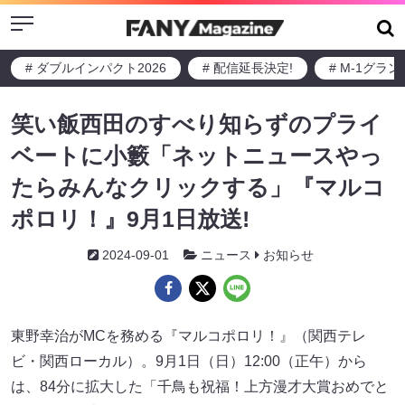
Menu
# ダブルインパクト2026
# 配信延長決定!
# M-1グラ
笑い飯西田のすべり知らずのプライ
ベートに小籔「ネットニュースやっ
たらみんなクリックする」『マルコ
ポロリ！』9月1日放送!
2024-09-01
ニュース
お知らせ
東野幸治がMCを務める『マルコポロリ！』（関西テレ
ビ・関西ローカル）。9月1日（日）12:00（正午）から
は、84分に拡大した「千鳥も祝福！上方漫才大賞おめでと