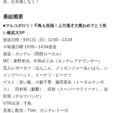
送。お見逃しなく！
番組概要
■
マルコポロリ！千鳥も祝福！上方漫才大賞おめでとう笑
い飯拡大SP
放送日時：9月1日（日）12:00～13:24
※毎週日曜 13:59～14:54放送
放送：カンテレ（関西ローカル）
MC：東野幸治、中島めぐみ（カンテレアナウンサー）
芸人レポーター：ほんこん、メッセンジャーあいはら、シ
ャンプーハット、ドーナツ・ピーナツ
ゲスト：笑い飯、小籔千豊、藤田憲右（トータルテンボ
ス）、田村裕（麒麟）、武智（スーパーマラドーナ）、迫
田篤（デルマパンゲ）
VTR出演：千鳥
見逃し配信：TVer、カンテレドーガ