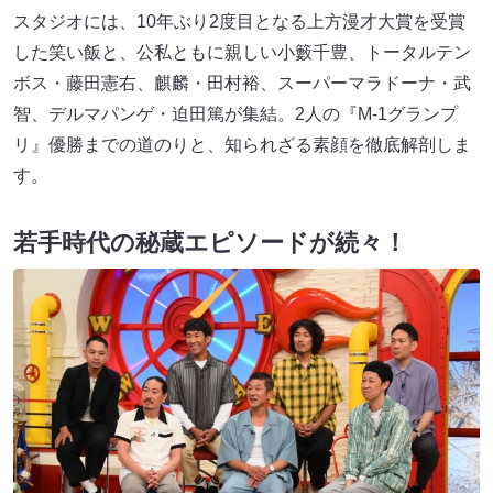
スタジオには、10年ぶり2度目となる上方漫才大賞を受賞
した笑い飯と、公私ともに親しい小籔千豊、トータルテン
ボス・藤田憲右、麒麟・田村裕、スーパーマラドーナ・武
智、デルマパンゲ・迫田篤が集結。2人の『M-1グランプ
リ』優勝までの道のりと、知られざる素顔を徹底解剖しま
す。
若手時代の秘蔵エピソードが続々！