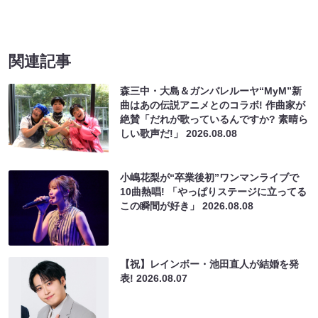
関連記事
森三中・大島＆ガンバレルーヤ“MyM”新
曲はあの伝説アニメとのコラボ! 作曲家が
絶賛「だれが歌っているんですか? 素晴ら
しい歌声だ!」
2026.08.08
小嶋花梨が“卒業後初”ワンマンライブで
10曲熱唱! 「やっぱりステージに立ってる
この瞬間が好き」
2026.08.08
【祝】レインボー・池田直人が結婚を発
表!
2026.08.07