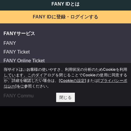
FANY IDとは
FANY IDに登録・ログインする
FANYサービス
FANY
FANY Ticket
FANY Online Ticket
FANY Channel
当サイトは、お客様の使いやすさ、利用状況の分析のためCookieを利用
しています。このダイアログを閉じることでCookieの使用に同意する
FANY Crowdfunding
か、詳細を確認したい場合は、
[Cookieの設定]
または
[プライバシーポ
リシー]
をご参照ください。
FANY Mall
FANY Commu
閉じる
法務・規約
プライバシーポリシー
反社会的勢力排除宣言