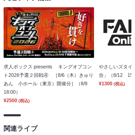
求人ボックス presents キングオブコン
やさしいズタイpr
ト2026予選２回戦④ ［8/6（木）きゅり
合」（8/12 15:
あん 小ホール（東京）開催分］（8/9
¥1300
(税込)
18:00）
¥2500
(税込)
関連ライブ