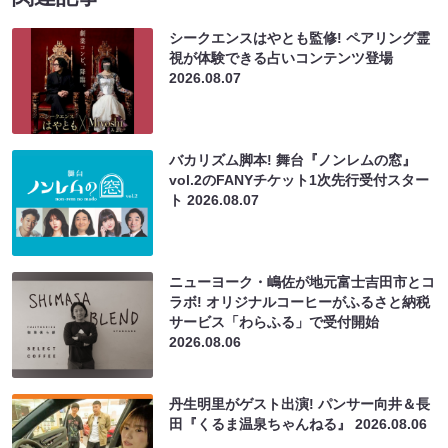
シークエンスはやとも監修! ペアリング霊
視が体験できる占いコンテンツ登場
2026.08.07
バカリズム脚本! 舞台『ノンレムの窓』
vol.2のFANYチケット1次先行受付スター
ト
2026.08.07
ニューヨーク・嶋佐が地元富士吉田市とコ
ラボ! オリジナルコーヒーがふるさと納税
サービス「わらふる」で受付開始
2026.08.06
丹生明里がゲスト出演! パンサー向井＆長
田『くるま温泉ちゃんねる』
2026.08.06