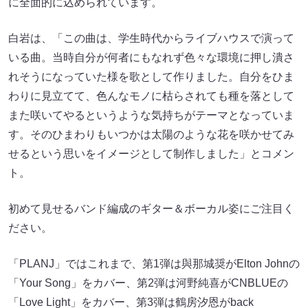
に全面的に込められています。
白岩は、「この曲は、学生時代からライブハウスで演って
いる曲。当時自分が何者にもなれず色々な環境に押し潰さ
れそうになっていた様を歌として作りました。自分をひま
わりに見立てて、色んなモノに枯らされても種を落として
また咲いてやるというような気持ちがテーマとなっていま
す。そのひまわりもいつかは太陽のような花を咲かせてみ
せるという思いをイメージとして制作しました」とコメン
ト。
初めて見せるバンド編成のギター＆ボーカル姿にご注目く
ださい。
「PLANJ」ではこれまで、第1弾は與那城奨がElton Johnの
「Your Song」をカバー、第2弾は河野純喜がCNBLUEの
「Love Light」をカバー、第3弾は鶴房汐恩がback