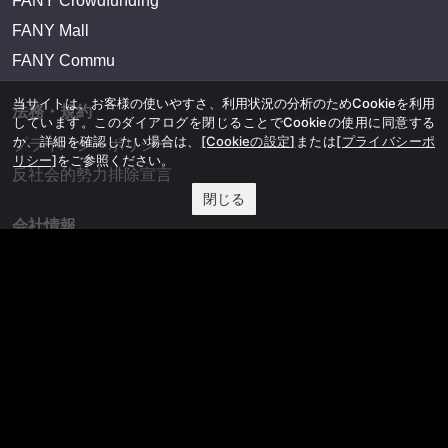
FANY Crowdfunding
FANY Mall
FANY Commu
当サイトは、お客様の使いやすさ、利用状況の分析のためCookieを利用
法務・規約
しています。このダイアログを閉じることでCookieの使用に同意する
か、詳細を確認したい場合は、
[Cookieの設定]
または
[プライバシーポ
プライバシーポリシー
リシー]
をご参照ください。
反社会的勢力排除宣言
閉じる
会社情報
吉本興業株式会社
お問い合わせ
その他
よしもとニュースセンターアーカイブ