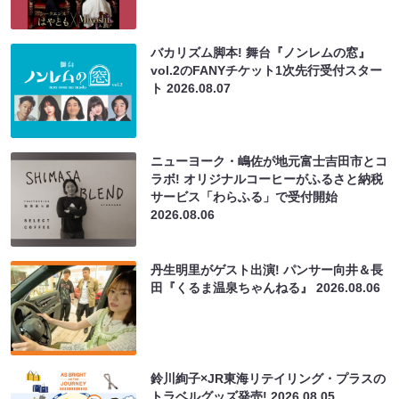
バカリズム脚本! 舞台『ノンレムの窓』
vol.2のFANYチケット1次先行受付スター
ト
2026.08.07
ニューヨーク・嶋佐が地元富士吉田市とコ
ラボ! オリジナルコーヒーがふるさと納税
サービス「わらふる」で受付開始
2026.08.06
丹生明里がゲスト出演! パンサー向井＆長
田『くるま温泉ちゃんねる』
2026.08.06
鈴川絢子×JR東海リテイリング・プラスの
トラベルグッズ発売!
2026.08.05