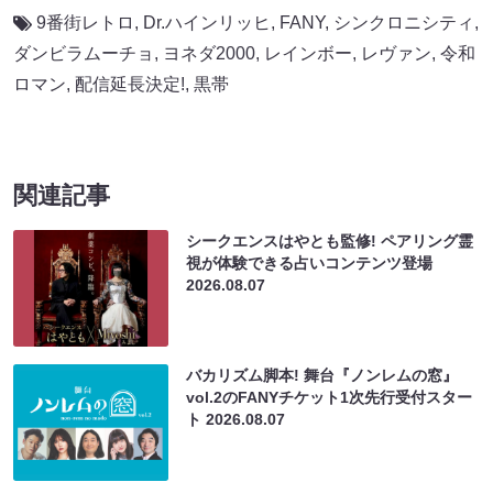
9番街レトロ
,
Dr.ハインリッヒ
,
FANY
,
シンクロニシティ
,
ダンビラムーチョ
,
ヨネダ2000
,
レインボー
,
レヴァン
,
令和
ロマン
,
配信延長決定!
,
黒帯
関連記事
シークエンスはやとも監修! ペアリング霊
視が体験できる占いコンテンツ登場
2026.08.07
バカリズム脚本! 舞台『ノンレムの窓』
vol.2のFANYチケット1次先行受付スター
ト
2026.08.07