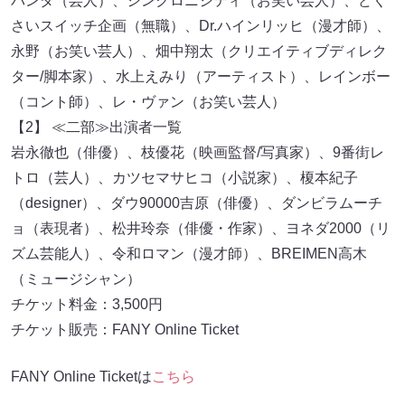
パンダ（芸人）、シンクロニシティ（お笑い芸人）、どく
さいスイッチ企画（無職）、Dr.ハインリッヒ（漫才師）、
永野（お笑い芸人）、畑中翔太（クリエイティブディレク
ター/脚本家）、水上えみり（アーティスト）、レインボー
（コント師）、レ・ヴァン（お笑い芸人）
【2】 ≪二部≫出演者一覧
岩永徹也（俳優）、枝優花（映画監督/写真家）、9番街レ
トロ（芸人）、カツセマサヒコ（小説家）、榎本紀子
（designer）、ダウ90000吉原（俳優）、ダンビラムーチ
ョ（表現者）、松井玲奈（俳優・作家）、ヨネダ2000（リ
ズム芸能人）、令和ロマン（漫才師）、BREIMEN高木
（ミュージシャン）
チケット料金：3,500円
チケット販売：FANY Online Ticket
FANY Online Ticketは
こちら