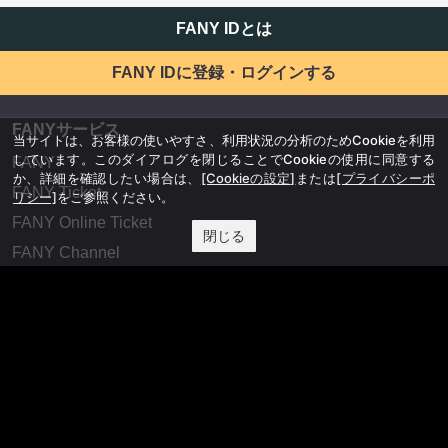
FANY IDとは
FANY IDに登録・ログインする
FANYサービス
当サイトは、お客様の使いやすさ、利用状況の分析のためCookieを利用
しています。このダイアログを閉じることでCookieの使用に同意する
FANY
か、詳細を確認したい場合は、
[Cookieの設定]
または
[プライバシーポ
FANY Ticket
リシー]
をご参照ください。
FANY Online Ticket
閉じる
FANY Channel
FANY Crowdfunding
FANY Mall
FANY Commu
法務・規約
プライバシーポリシー