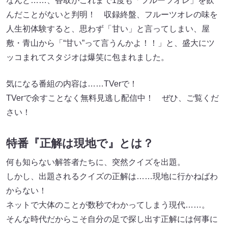
なんと……、香取がこれまで1度も「フルーツオレ」を飲
んだことがないと判明！ 収録終盤、フルーツオレの味を
人生初体験すると、思わず「甘い」と言ってしまい、屋
敷・青山から「“甘い”って言うんかよ！！」と、盛大にツ
ッコまれてスタジオは爆笑に包まれました。
気になる番組の内容は……TVerで！
TVerで余すことなく無料見逃し配信中！ ぜひ、ご覧くだ
さい！
特番『正解は現地で』とは？
何も知らない解答者たちに、突然クイズを出題。
しかし、出題されるクイズの正解は……現地に行かねばわ
からない！
ネットで大体のことが数秒でわかってしまう現代……。
そんな時代だからこそ自分の足で探し出す正解には何事に