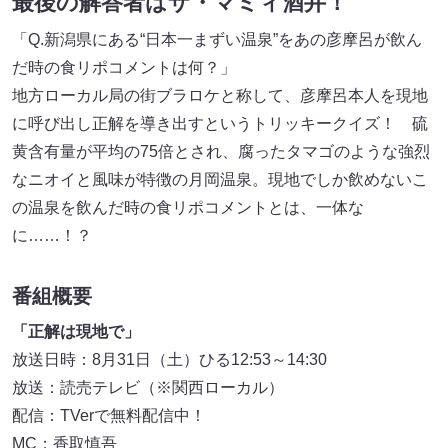
最後の解答者はザ・マミィ酒井！
「Q.新潟県にある“日本一まずい温泉”をあの彦摩呂が飲ん
だ時の食リポコメントは何？」
地方ローカル局の街ブラロケと称して、彦摩呂本人を現地
に呼び出し正解を導き出すというトリッキークイズ！ 硫
黄含有量が平均の75倍とされ、腐ったタマゴのような強烈
なニオイと風味が特徴の月岡温泉。現地でしか飲めないこ
の温泉を飲んだ時の食リポコメントとは、一体な
に……！？
番組概要
「正解は現地で」
放送日時：8月31日（土）ひる12:53～14:30
放送：読売テレビ（※関西ローカル）
配信：TVerで無料配信中！
MC：香取慎吾