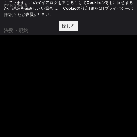
しています。このダイアログを閉じることでCookieの使用に同意する
FANY Mall
か、詳細を確認したい場合は、
[Cookieの設定]
または
[プライバシーポ
リシー]
をご参照ください。
FANY Commu
閉じる
法務・規約
プライバシーポリシー
反社会的勢力排除宣言
会社情報
吉本興業株式会社
お問い合わせ
その他
よしもとニュースセンターアーカイブ