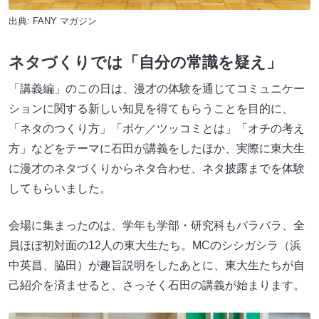
出典:
FANY マガジン
ネタづく
り
では「自分の常識を疑え」
「講義編」のこの日は、漫才の体験を通じてコミュニケー
ションに関する新しい知見を得てもらうことを目的に、
「ネタのつくり方」「ボケ／ツッコミとは」「オチの考え
方」などをテーマに石田が講義をしたほか、実際に東大生
に漫才のネタづくりからネタ合わせ、ネタ披露までを体験
してもらいました。
会場に集まったのは、学年も学部・研究科もバラバラ、全
員ほぼ初対面の12人の東大生たち。MCのシシガシラ（浜
中英昌、脇田）が趣旨説明をしたあとに、東大生たちが自
己紹介を済ませると、さっそく石田の講義が始まります。