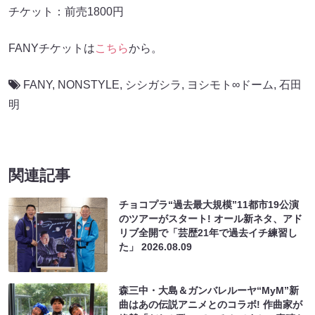
チケット：前売1800円
FANYチケットは
こちら
から。
FANY
,
NONSTYLE
,
シシガシラ
,
ヨシモト∞ドーム
,
石田
明
関連記事
チョコプラ“過去最大規模”11都市19公演
のツアーがスタート! オール新ネタ、アド
リブ全開で「芸歴21年で過去イチ練習し
た」
2026.08.09
森三中・大島＆ガンバレルーヤ“MyM”新
曲はあの伝説アニメとのコラボ! 作曲家が