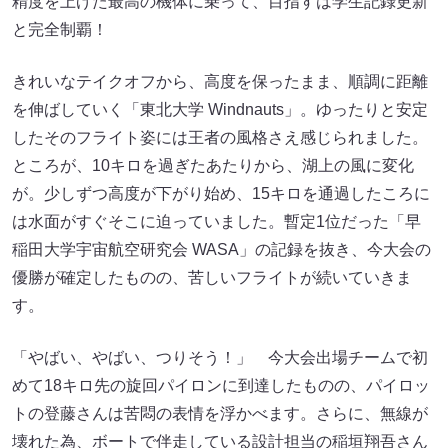
精度を上げた最高の機体に乗って、目指すは学生記録更新
と完全制覇！
きれいなテイクオフから、高度を保ったまま、順調に距離
を伸ばしていく「東北大学 Windnauts」。ゆったりと安定
したそのフライト姿には王者の風格さえ感じられました。
ところが、10キロを過ぎたあたりから、湖上の風に変化
が。少しずつ高度が下がり始め、15キロを通過したころに
は水面がすぐそこに迫っていました。暫定1位だった「早
稲田大学宇宙航空研究会 WASA」の記録を抜き、今大会の
優勝が確定したものの、苦しいフライトが続いていきま
す。
「やばい、やばい、つりそう！」 今大会出場チームで初
めて18キロ先の旋回パイロンに到達したものの、パイロッ
トの登藤さんは苦悶の表情を浮かべます。さらに、無線が
壊れた為、ボートで伴走している設計担当の稲垣翔吾さん