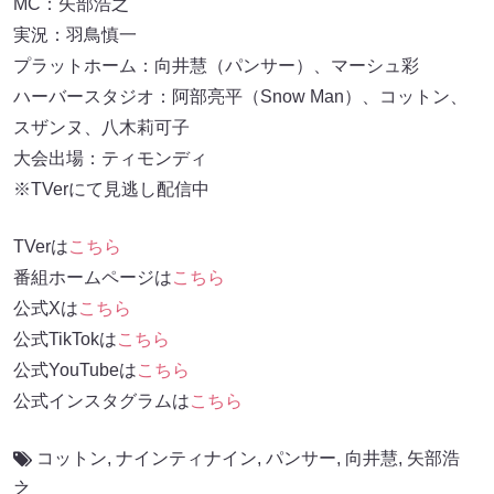
MC：矢部浩之
実況：羽鳥慎一
プラットホーム：向井慧（パンサー）、マーシュ彩
ハーバースタジオ：阿部亮平（Snow Man）、コットン、
スザンヌ、八木莉可子
大会出場：ティモンディ
※TVerにて見逃し配信中
TVerは
こちら
番組ホームページは
こちら
公式Xは
こちら
公式TikTokは
こちら
公式YouTubeは
こちら
公式インスタグラムは
こちら
コットン
,
ナインティナイン
,
パンサー
,
向井慧
,
矢部浩
之