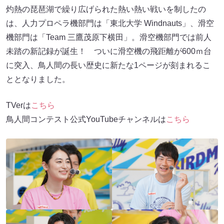
灼熱の琵琶湖で繰り広げられた熱い熱い戦いを制したの
は、人力プロペラ機部門は「東北大学 Windnauts」、滑空
機部門は「Team 三鷹茂原下横田」。滑空機部門では前人
未踏の新記録が誕生！ ついに滑空機の飛距離が600ｍ台
に突入、鳥人間の長い歴史に新たな1ページが刻まれるこ
ととなりました。
TVerは
こちら
鳥人間コンテスト公式YouTubeチャンネルは
こちら