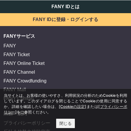
FANY IDとは
FANY IDに登録・ログインする
FANYサービス
FANY
FANY Ticket
FANY Online Ticket
FANY Channel
FANY Crowdfunding
FANY Mall
当サイトは、お客様の使いやすさ、利用状況の分析のためCookieを利用
FANY Commu
しています。このダイアログを閉じることでCookieの使用に同意する
か、詳細を確認したい場合は、
[Cookieの設定]
または
[プライバシーポ
リシー]
をご参照ください。
法務・規約
プライバシーポリシー
閉じる