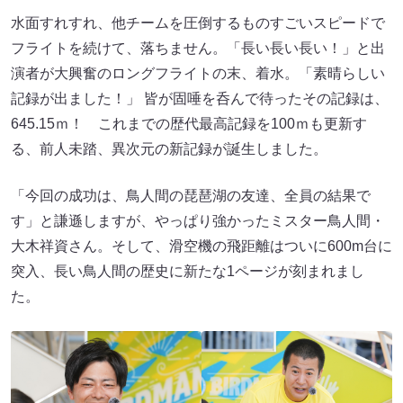
水面すれすれ、他チームを圧倒するものすごいスピードで
フライトを続けて、落ちません。「長い長い長い！」と出
演者が大興奮のロングフライトの末、着水。「素晴らしい
記録が出ました！」 皆が固唾を呑んで待ったその記録は、
645.15ｍ！ これまでの歴代最高記録を100ｍも更新す
る、前人未踏、異次元の新記録が誕生しました。
「今回の成功は、鳥人間の琵琶湖の友達、全員の結果で
す」と謙遜しますが、やっぱり強かったミスター鳥人間・
大木祥資さん。そして、滑空機の飛距離はついに600m台に
突入、長い鳥人間の歴史に新たな1ページが刻まれまし
た。