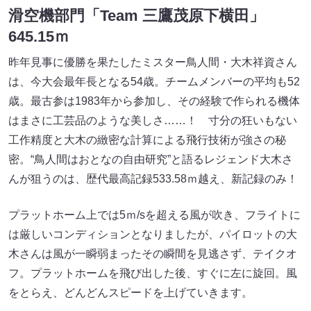
滑空機部門「Team 三鷹茂原下横田」
645.15ｍ
昨年見事に優勝を果たしたミスター鳥人間・大木祥資さん
は、今大会最年長となる54歳。チームメンバーの平均も52
歳。最古参は1983年から参加し、その経験で作られる機体
はまさに工芸品のような美しさ……！ 寸分の狂いもない
工作精度と大木の緻密な計算による飛行技術が強さの秘
密。“鳥人間はおとなの自由研究”と語るレジェンド大木さ
んが狙うのは、歴代最高記録533.58ｍ越え、新記録のみ！
プラットホーム上では5ｍ/sを超える風が吹き、フライトに
は厳しいコンディションとなりましたが、パイロットの大
木さんは風が一瞬弱まったその瞬間を見逃さず、テイクオ
フ。プラットホームを飛び出した後、すぐに左に旋回。風
をとらえ、どんどんスピードを上げていきます。