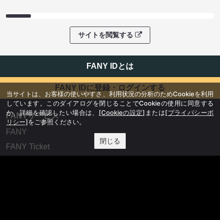
サイトを閲覧する
FANY IDとは
FANY IDに登録・ログインする
当サイトは、お客様の使いやすさ、利用状況の分析のためCookieを利用
しています。このダイアログを閉じることでCookieの使用に同意する
か、詳細を確認したい場合は、
[Cookieの設定]
または
[プライバシーポ
FANYサービス
リシー]
をご参照ください。
FANY
閉じる
FANY Ticket
FANY Online Ticket
FANY Channel
FANY Crowdfunding
FANY Mall