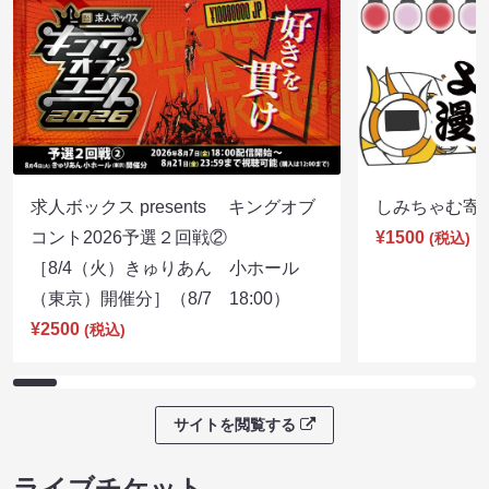
求人ボックス presents キングオブ
しみちゃむ寄席（
コント2026予選２回戦②
¥1500
(税込)
［8/4（火）きゅりあん 小ホール
（東京）開催分］（8/7 18:00）
¥2500
(税込)
サイトを閲覧する
ライブチケット