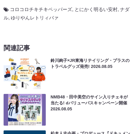
コロコロチキチキペッパーズ
,
とにかく明るい安村
,
ナダ
ル
,
ゆりやんレトリィバァ
関連記事
鈴川絢子×JR東海リテイリング・プラスの
トラベルグッズ発売!
2026.08.05
NMB48・田中美空のサイン入りチェキが
当たる! dバリューパスキャンペーン開催
2026.08.05
松本人志企画・プロデュース『ドキュメン