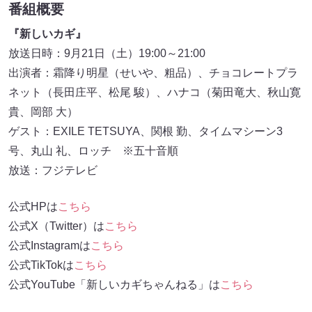
番組概要
『新しいカギ』
放送日時：9月21日（土）19:00～21:00
出演者：霜降り明星（せいや、粗品）、チョコレートプラ
ネット（長田庄平、松尾 駿）、ハナコ（菊田竜大、秋山寛
貴、岡部 大）
ゲスト：EXILE TETSUYA、関根 勤、タイムマシーン3
号、丸山 礼、ロッチ ※五十音順
放送：フジテレビ
公式HPは
こちら
公式X（Twitter）は
こちら
公式Instagramは
こちら
公式TikTokは
こちら
公式YouTube「新しいカギちゃんねる」は
こちら