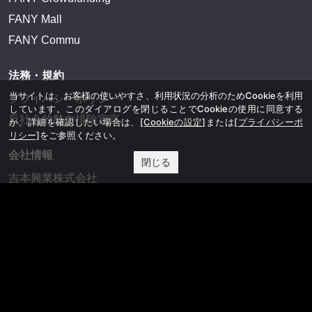
FANY Mall
FANY Commu
法務・規約
当サイトは、お客様の使いやすさ、利用状況の分析のためCookieを利用
プライバシーポリシー
しています。このダイアログを閉じることでCookieの使用に同意する
反社会的勢力排除宣言
か、詳細を確認したい場合は、
[Cookieの設定]
または
[プライバシーポ
リシー]
をご参照ください。
会社情報
閉じる
吉本興業株式会社
お問い合わせ
その他
よしもとニュースセンターアーカイブ