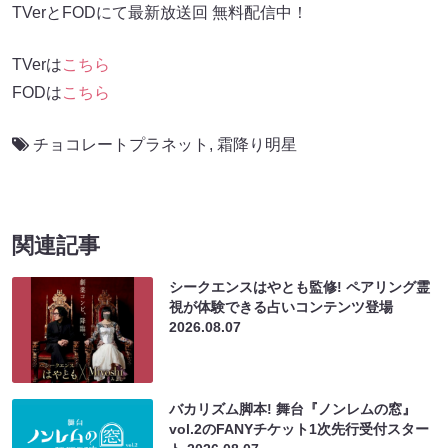
TVerとFODにて最新放送回 無料配信中！
TVerは
こちら
FODは
こちら
チョコレートプラネット
,
霜降り明星
関連記事
シークエンスはやとも監修! ペアリング霊
視が体験できる占いコンテンツ登場
2026.08.07
バカリズム脚本! 舞台『ノンレムの窓』
vol.2のFANYチケット1次先行受付スター