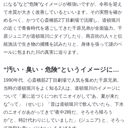
になる”など“危険”なイメージが根強いですが、令和を迎え
て水質が大きく改善しているといいます。その実態を確か
めるべく、かつて心斎橋筋2丁目劇場で活躍し、道頓堀川
の近くで青春時代を過ごしてきた千原兄弟が全面協力。千
原ジュニアが道頓堀川にダイブしたり、商店街の人々と伝
統漁法で生き物の捕獲を試みたりと、身体を張って謎のベ
ールに包まれた川の真実に迫ります。
“汚い・臭い・危険”というイメージに…
1990年代、心斎橋筋2丁目劇場で人気を集めた千原兄弟。
当時の道頓堀川をよく知る2人は、道頓堀川のイメージに
ついて「夏に近づくにつれてニオイがして“あ、夏が来た
な”って」（せいじ）「昔は道頓堀川で飲んでいたら、下水
のニオイがあがってきて“夜中2時だ、そろそろ帰ろう
か”と、時計代わりにしていました」 (ジュニア) と、そろっ