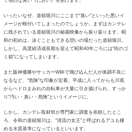
て強烈な臭い（におい）をあげます。
いったいなぜ、道頓堀川にここまで“臭い”といった悪いイ
メージが根付いてしまったのでしょうか。まずはカンテレ
に残されている道頓堀川の秘蔵映像から振り返ります。昭
和の初めは、泳ぐこともできる憩いの場だった道頓堀川。
しかし、高度経済成長期を迎えて昭和40年ごろには“街のゴ
ミ箱”になってしまいます。
また阪神優勝やサッカーW杯で飛び込んだ人が体調不良に
なるなど、“危険”な印象が定着。平成に入ってからも川底
からヘドロまみれの自転車が大量に引き揚げられ、すっか
り“汚い・臭い・危険”というイメージに。
しかし、カンテレ取材班が専門家に調査を依頼したとこ
ろ、令和の道頓堀川は、“清流の女王”と呼ばれるアユも棲
める水質基準になっているといいます。