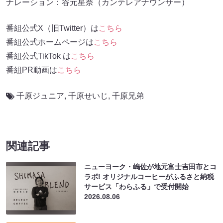
ナレーション：谷元星奈（カンテレアナウンサー）
番組公式X（旧Twitter）は
こちら
番組公式ホームページは
こちら
番組公式TikTok は
こちら
番組PR動画は
こちら
千原ジュニア
,
千原せいじ
,
千原兄弟
関連記事
ニューヨーク・嶋佐が地元富士吉田市とコ
ラボ! オリジナルコーヒーがふるさと納税
サービス「わらふる」で受付開始
2026.08.06