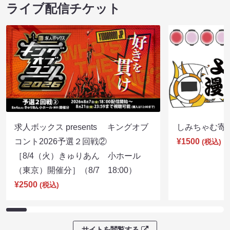
ライブ配信チケット
求人ボックス presents キングオブ
しみちゃむ寄席（
コント2026予選２回戦②
¥1500
(税込)
［8/4（火）きゅりあん 小ホール
（東京）開催分］（8/7 18:00）
¥2500
(税込)
サイトを閲覧する