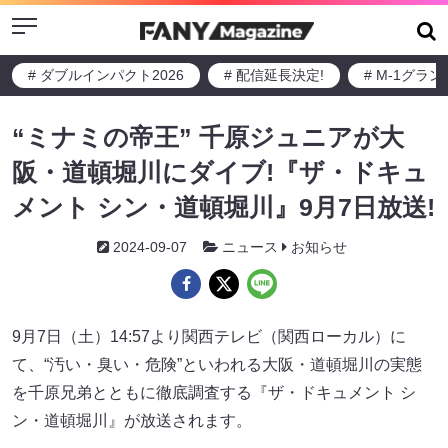
Menu
# ダブルインパクト2026
# 配信延長決定!
# M-1グラ
“ミナミの帝王” 千原ジュニアが大
阪・道頓堀川にダイブ!『ザ・ドキュ
メント シン・道頓堀川』9月7日放送!
2024-09-07
ニュース
お知らせ
9月7日（土）14:57より関西テレビ（関西ローカル）に
て、“汚い・臭い・危険”といわれる大阪・道頓堀川の実態
を千原兄弟とともに徹底調査する『ザ・ドキュメント シ
ン・道頓堀川』が放送されます。