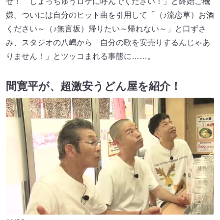
せ！ しょっちゅうロケに呼んでください！」と終始ご機
嫌。ついには自分のヒット曲を引用して「（♪流恋草）お酒
ください～（♪無言坂）帰りたい～帰れない～」と口ずさ
み、スタジオの八嶋から「自分の歌を安売りするんじゃあ
りません！」とツッコまれる事態に……。
間寛平が、超激安うどん屋を紹介！