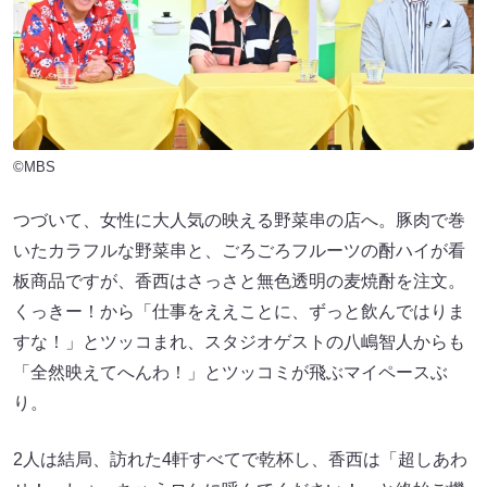
©MBS
つづいて、女性に大人気の映える野菜串の店へ。豚肉で巻
いたカラフルな野菜串と、ごろごろフルーツの酎ハイが看
板商品ですが、香西はさっさと無色透明の麦焼酎を注文。
くっきー！から「仕事をええことに、ずっと飲んではりま
すな！」とツッコまれ、スタジオゲストの八嶋智人からも
「全然映えてへんわ！」とツッコミが飛ぶマイペースぶ
り。
2人は結局、訪れた4軒すべてで乾杯し、香西は「超しあわ