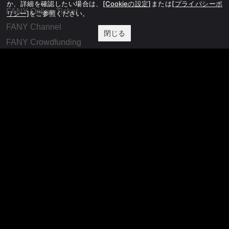
か、詳細を確認したい場合は、
[Cookieの設定]
または
[プライバシーポ
FANY Online Ticket
リシー]
をご参照ください。
FANY Channel
閉じる
FANY Crowdfunding
FANY Mall
FANY Commu
法務・規約
プライバシーポリシー
反社会的勢力排除宣言
会社情報
吉本興業株式会社
お問い合わせ
その他