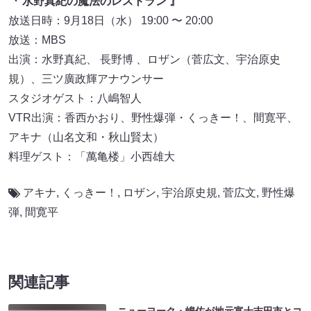
『 水野真紀の魔法のレストラン 』
放送日時：9月18日（水） 19:00 〜 20:00
放送：MBS
出演：水野真紀、 長野博 、ロザン（菅広文、宇治原史
規）、三ツ廣政輝アナウンサー
スタジオゲスト：八嶋智人
VTR出演：香西かおり、野性爆弾・くっきー！、間寛平、
アキナ（山名文和・秋山賢太）
料理ゲスト：「萬亀楼」小西雄大
アキナ
,
くっきー！
,
ロザン
,
宇治原史規
,
菅広文
,
野性爆
弾
,
間寛平
関連記事
ニューヨーク・嶋佐が地元富士吉田市とコ