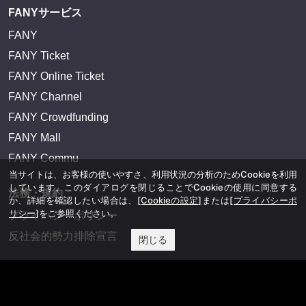
FANYサービス
FANY
FANY Ticket
FANY Online Ticket
FANY Channel
FANY Crowdfunding
FANY Mall
FANY Commu
当サイトは、お客様の使いやすさ、利用状況の分析のためCookieを利用
しています。このダイアログを閉じることでCookieの使用に同意する
法務・規約
か、詳細を確認したい場合は、
[Cookieの設定]
または
[プライバシーポ
リシー]
をご参照ください。
プライバシーポリシー
反社会的勢力排除宣言
閉じる
会社情報
吉本興業株式会社