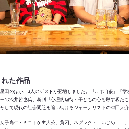
まれた作品
星田のほか、3人のゲストが登壇しました。『ルポ自殺』『学
ーの渋井哲也氏、新刊『心理的虐待～子どもの心を殺す親たち
そして現代の社会問題を追い続けるジャーナリストの津田大介
女子高生・ミコトが主人公。貧困、ネグレクト、いじめ……、