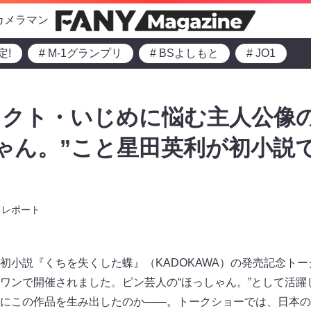
カメラマン
定!
# M-1グランプリ
# BSよしもと
# JO1
レクト・いじめに悩む主人公像
ゃん。”こと星田英利が初小説
レポート
初小説『くちを失くした蝶』（KADOKAWA）の発売記念トー
ワンで開催されました。ピン芸人の“ほっしゃん。”として活躍
にこの作品を生み出したのか――。トークショーでは、日本の