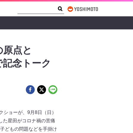
Search Form
Search
の原点と
で記念トーク
クショーが、9月8日（日）
した星田がコロナ禍の苦痛
子どもの問題などを手掛け