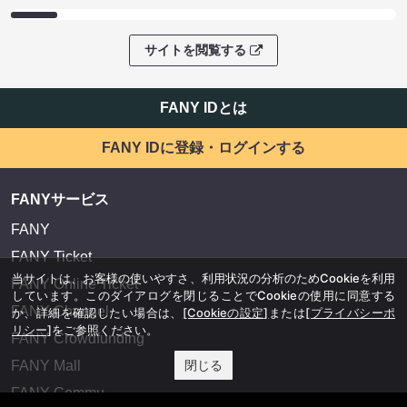
サイトを閲覧する
FANY IDとは
FANY IDに登録・ログインする
FANYサービス
FANY
FANY Ticket
当サイトは、お客様の使いやすさ、利用状況の分析のためCookieを利用
FANY Online Ticket
しています。このダイアログを閉じることでCookieの使用に同意する
FANY Channel
か、詳細を確認したい場合は、
[Cookieの設定]
または
[プライバシーポ
リシー]
をご参照ください。
FANY Crowdfunding
閉じる
FANY Mall
FANY Commu