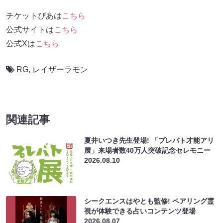
チケットぴあは
こちら
公式サイトは
こちら
公式Xは
こちら
RG
,
レイザーラモン
関連記事
夏井いつき先生登場! 「プレバト才能アリ
展」来場者数40万人突破記念セレモニー
2026.08.10
シークエンスはやとも監修! ペアリング霊
視が体験できる占いコンテンツ登場
2026.08.07