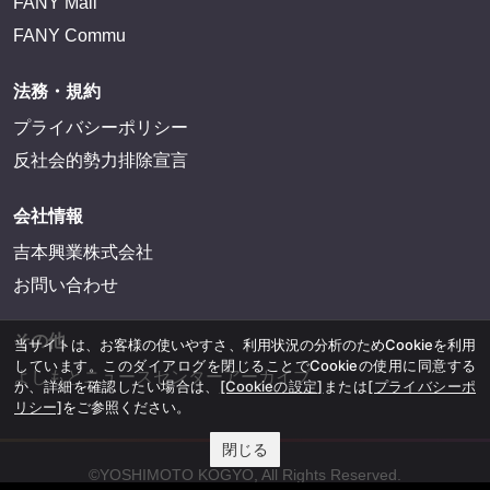
FANY Mall
FANY Commu
法務・規約
プライバシーポリシー
反社会的勢力排除宣言
会社情報
吉本興業株式会社
お問い合わせ
その他
当サイトは、お客様の使いやすさ、利用状況の分析のためCookieを利用
しています。このダイアログを閉じることでCookieの使用に同意する
よしもとニュースセンターアーカイブ
か、詳細を確認したい場合は、
[Cookieの設定]
または
[プライバシーポ
リシー]
をご参照ください。
閉じる
©YOSHIMOTO KOGYO, All Rights Reserved.