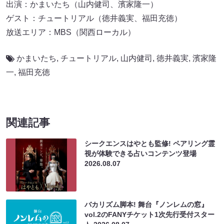
出演：かまいたち（山内健司、濱家隆一）
ゲスト：チュートリアル（徳井義実、福田充徳）
放送エリア：MBS（関西ローカル）
かまいたち
,
チュートリアル
,
山内健司
,
徳井義実
,
濱家隆
一
,
福田充徳
関連記事
シークエンスはやとも監修! ペアリング霊
視が体験できる占いコンテンツ登場
2026.08.07
バカリズム脚本! 舞台『ノンレムの窓』
vol.2のFANYチケット1次先行受付スター