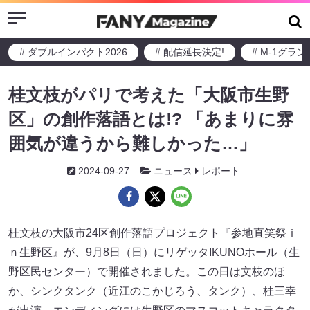
Menu
# ダブルインパクト2026
# 配信延長決定!
# M-1グラ
桂文枝がパリで考えた「大阪市生野
区」の創作落語とは!? 「あまりに雰
囲気が違うから難しかった…」
2024-09-27
ニュース
レポート
桂文枝の大阪市24区創作落語プロジェクト『参地直笑祭ｉ
ｎ生野区』が、9月8日（日）にリゲッタIKUNOホール（生
野区民センター）で開催されました。この日は文枝のほ
か、シンクタンク（近江のこかじろう、タンク）、桂三幸