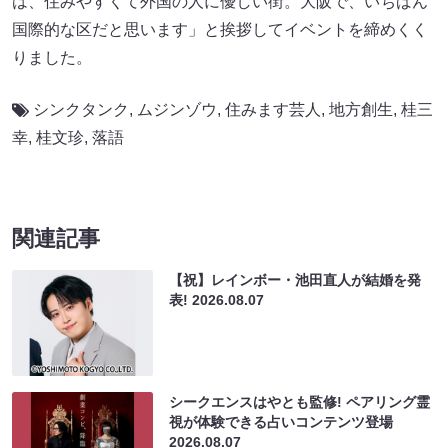
は、住みやすくて外国の人に優しい街。大阪で、いちばん
国際的な区だと思います」と挨拶してイベントを締めくく
りました。
シンクタンク
,
ムジンゾウ
,
住みます芸人
,
地方創生
,
桂三
幸
,
桂文珍
,
落語
関連記事
【祝】レインボー・池田直人が結婚を発
表!
2026.08.07
シークエンスはやとも監修! ペアリング霊
視が体験できる占いコンテンツ登場
2026.08.07