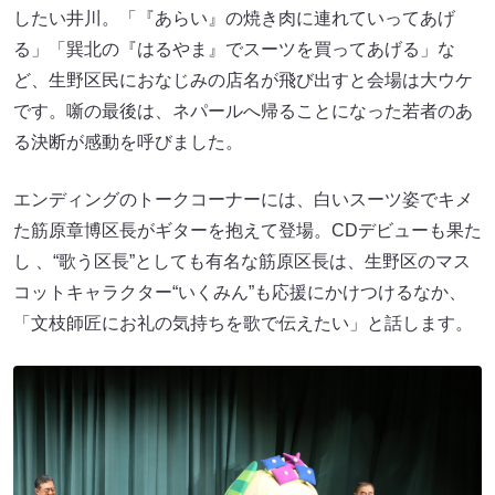
したい井川。「『あらい』の焼き肉に連れていってあげ
る」「巽北の『はるやま』でスーツを買ってあげる」な
ど、生野区民におなじみの店名が飛び出すと会場は大ウケ
です。噺の最後は、ネパールへ帰ることになった若者のあ
る決断が感動を呼びました。
エンディングのトークコーナーには、白いスーツ姿でキメ
た筋原章博区長がギターを抱えて登場。CDデビューも果た
し 、“歌う区長”としても有名な筋原区長は、生野区のマス
コットキャラクター“いくみん”も応援にかけつけるなか、
「文枝師匠にお礼の気持ちを歌で伝えたい」と話します。