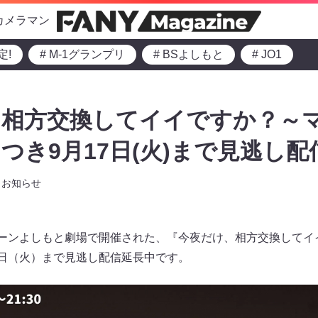
カメラマン
定!
# M-1グランプリ
# BSよしもと
# JO1
相方交換してイイですか？～マ
つき9月17日(火)まで見逃し配
お知らせ
クーンよしもと劇場で開催された、『今夜だけ、相方交換してイ
7日（火）まで見逃し配信延長中です。