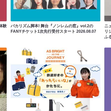
体験
バカリズム脚本! 舞台『ノンレムの窓』vol.2の
ニ
FANYチケット1次先行受付スタート
2026.08.07
リ
ふ