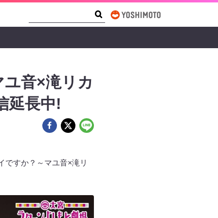
Search Form
Search
ユ音×滝リカ
信延長中!
イですか？～マユ音×滝リ