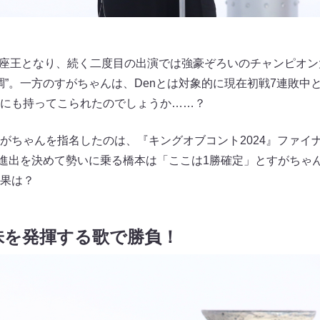
り座王となり、続く二度目の出演では強豪ぞろいのチャンピオ
調”。一方のすがちゃんは、Denとは対象的に現在初戦7連敗中と
にも持ってこられたのでしょうか……？
がちゃんを指名したのは、『キングオブコント2024』ファイ
勝進出を決めて勢いに乗る橋本は「ここは1勝確定」とすがちゃ
果は？
味を発揮する歌で勝負！