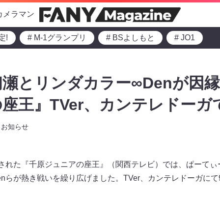
カメラマン
定!
# M-1グランプリ
# BSよしもと
# JO1
瀬とリンダカラー∞Denが因縁
座王』TVer、カンテレドーガ
お知らせ
送された『千原ジュニアの座王』（関西テレビ）では、ぱーてぃ
enらが熱き戦いを繰り広げました。TVer、カンテレドーガにて9月