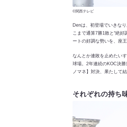
©関西テレビ
Denは、初登場でいきな
こまで通算7勝1敗と“絶好
ートの好調な勢いを、座王
なんとか連敗を止めたいす
球場。2年連続のKOC決
ノマネ】対決、果たして結
それぞれの持ち