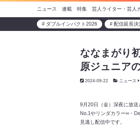
ニュース
連載
特集
芸人ライター・芸人
# ダブルインパクト2026
# 配信延長決
ななまがり初
原ジュニアの
2024-09-22
ニュース
9月20日（金）深夜に放
No.1やリンダカラー∞・D
見逃し配信中です。