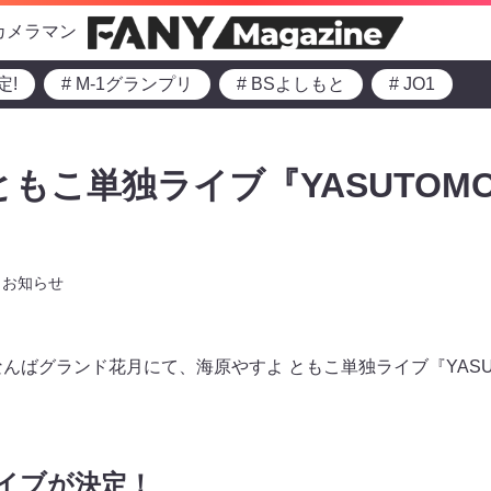
カメラマン
定!
# M-1グランプリ
# BSよしもと
# JO1
もこ単独ライブ『YASUTOMO li
お知らせ
りなんばグランド花月にて、海原やすよ ともこ単独ライブ『YASUTOM
イブが決定！