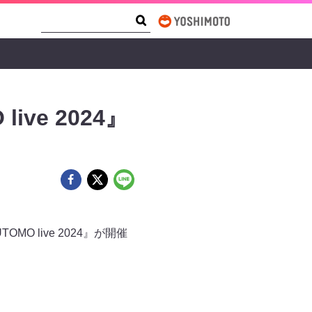
Search Form
Search
ve 2024』
O live 2024』が開催