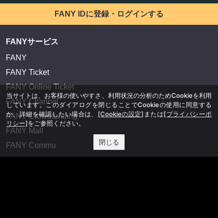
FANY IDに登録・ログインする
FANYサービス
FANY
FANY Ticket
FANY Online Ticket
当サイトは、お客様の使いやすさ、利用状況の分析のためCookieを利用
FANY Channel
しています。このダイアログを閉じることでCookieの使用に同意する
か、詳細を確認したい場合は、
[Cookieの設定]
または
[プライバシーポ
FANY Crowdfunding
リシー]
をご参照ください。
FANY Mall
閉じる
FANY Commu
法務・規約
プライバシーポリシー
反社会的勢力排除宣言