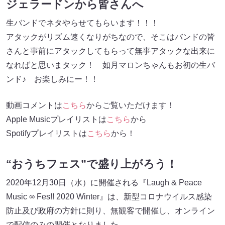
ジェラードンから皆さんへ
生バンドでネタやらせてもらいます！！！
アタックがリズム速くなりがちなので、そこはバンドの皆
さんと事前にアタックしてもらって無事アタックな出来に
なればと思いまタック！ 如月マロンちゃんもお初の生バ
ンド♪ お楽しみにー！！
動画コメントは
こちら
からご覧いただけます！
Apple Musicプレイリストは
こちら
から
Spotifyプレイリストは
こちら
から！
“おうちフェス”で盛り上がろう！
2020年12月30日（水）に開催される『Laugh & Peace
Music ∞ Fes!! 2020 Winter』は、新型コロナウイルス感染
防止及び政府の方針に則り、無観客で開催し、オンライン
で配信のみの開催となりました。