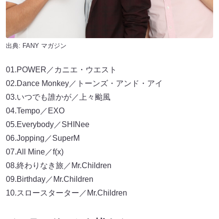
出典:
FANY マガジン
01.POWER／カニエ・ウエスト
02.Dance Monkey／トーンズ・アンド・アイ
03.いつでも誰かが／上々颱風
04.Tempo／EXO
05.Everybody／SHINee
06.Jopping／SuperM
07.All Mine／f(x)
08.終わりなき旅／Mr.Children
09.Birthday／Mr.Children
10.スロースターター／Mr.Children