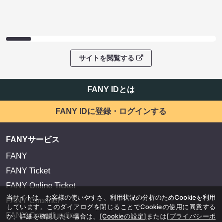
サイトを閲覧する
FANY IDとは
FANY IDに登録・ログインする
FANYサービス
FANY
FANY Ticket
FANY Online Ticket
当サイトは、お客様の使いやすさ、利用状況の分析のためCookieを利用
FANY Channel
しています。このダイアログを閉じることでCookieの使用に同意する
FANY Crowdfunding
か、詳細を確認したい場合は、
[Cookieの設定]
または
[プライバシーポ