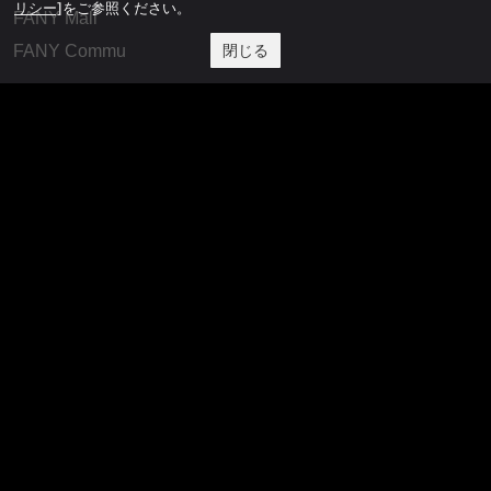
リシー]
をご参照ください。
FANY Mall
閉じる
FANY Commu
法務・規約
プライバシーポリシー
反社会的勢力排除宣言
会社情報
吉本興業株式会社
お問い合わせ
その他
よしもとニュースセンターアーカイブ