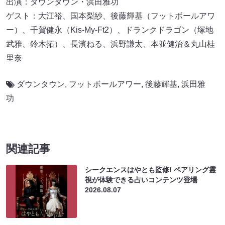
出演：ダウンタウン・浜田雅功
ゲスト：大江裕、国本梨紗、後藤輝基（フットボールアワ
ー）、千賀健永（Kis-My-Ft2）、ドランクドラゴン（塚地
武雅、鈴木拓）、長濱ねる、浜野謙太、本並健治＆丸山桂
里奈
ダウンタウン
,
フットボールアワー
,
後藤輝基
,
浜田雅
功
関連記事
シークエンスはやとも監修! ペアリング霊
視が体験できる占いコンテンツ登場
2026.08.07