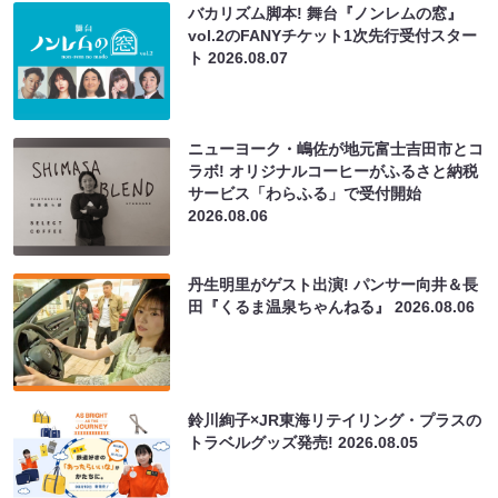
バカリズム脚本! 舞台『ノンレムの窓』
vol.2のFANYチケット1次先行受付スター
ト
2026.08.07
ニューヨーク・嶋佐が地元富士吉田市とコ
ラボ! オリジナルコーヒーがふるさと納税
サービス「わらふる」で受付開始
2026.08.06
丹生明里がゲスト出演! パンサー向井＆長
田『くるま温泉ちゃんねる』
2026.08.06
鈴川絢子×JR東海リテイリング・プラスの
トラベルグッズ発売!
2026.08.05