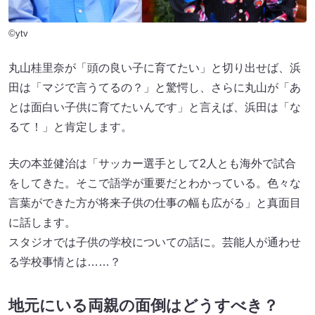
©ytv
丸山桂里奈が「頭の良い子に育てたい」と切り出せば、浜
田は「マジで言うてるの？」と驚愕し、さらに丸山が「あ
とは面白い子供に育てたいんです」と言えば、浜田は「な
るて！」と肯定します。
夫の本並健治は「サッカー選手として2人とも海外で試合
をしてきた。そこで語学が重要だとわかっている。色々な
言葉ができた方が将来子供の仕事の幅も広がる」と真面目
に話します。
スタジオでは子供の学校についての話に。芸能人が通わせ
る学校事情とは……？
地元にいる両親の面倒はどうすべき？