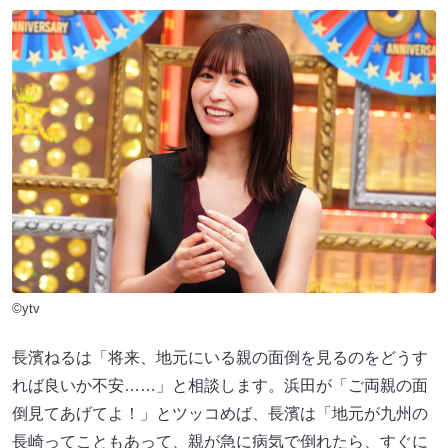
©ytv
長濱ねるは「将来、地元にいる親の面倒を見るのをどうす
れば良いか不安……」と相談します。浜田が「ご両親の面
倒見てあげてよ！」とツッコめば、長濱は「地元が九州の
長崎ってこともあって、親が急に病気で倒れたら、すぐに