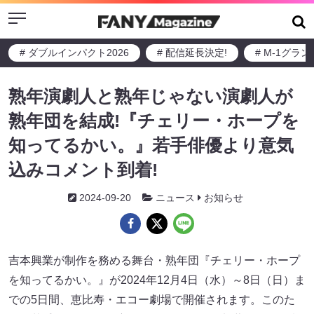
Menu
# ダブルインパクト2026
# 配信延長決定!
# M-1グラ
熟年演劇人と熟年じゃない演劇人が
熟年団を結成!『チェリー・ホープを
知ってるかい。』若手俳優より意気
込みコメント到着!
2024-09-20
ニュース
お知らせ
吉本興業が制作を務める舞台・熟年団『チェリー・ホープ
を知ってるかい。』が2024年12月4日（水）～8日（日）ま
での5日間、恵比寿・エコー劇場で開催されます。このた