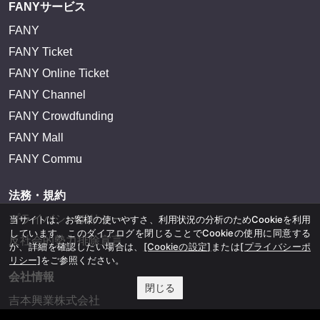
FANYサービス
FANY
FANY Ticket
FANY Online Ticket
FANY Channel
FANY Crowdfunding
FANY Mall
FANY Commu
法務・規約
プライバシーポリシー
当サイトは、お客様の使いやすさ、利用状況の分析のためCookieを利用
しています。このダイアログを閉じることでCookieの使用に同意する
反社会的勢力排除宣言
か、詳細を確認したい場合は、
[Cookieの設定]
または
[プライバシーポ
リシー]
をご参照ください。
会社情報
閉じる
吉本興業株式会社