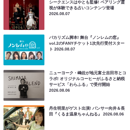
シークエンスはやとも監修! ペアリング霊
視が体験できる占いコンテンツ登場
2026.08.07
バカリズム脚本! 舞台『ノンレムの窓』
vol.2のFANYチケット1次先行受付スター
ト
2026.08.07
ニューヨーク・嶋佐が地元富士吉田市とコ
ラボ! オリジナルコーヒーがふるさと納税
サービス「わらふる」で受付開始
2026.08.06
丹生明里がゲスト出演! パンサー向井＆長
田『くるま温泉ちゃんねる』
2026.08.06