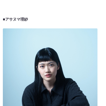
■アサヌマ理紗