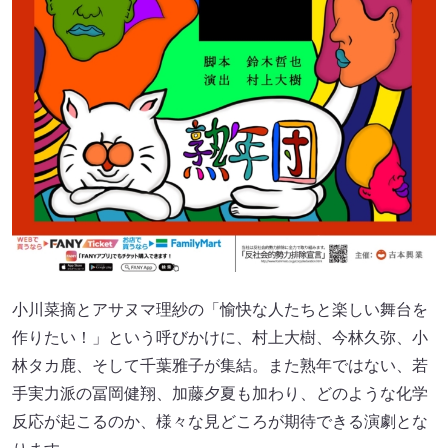
小川菜摘とアサヌマ理紗の「愉快な人たちと楽しい舞台を
作りたい！」という呼びかけに、村上大樹、今林久弥、小
林タカ鹿、そして千葉雅子が集結。また熟年ではない、若
手実力派の冨岡健翔、加藤夕夏も加わり、どのような化学
反応が起こるのか、様々な見どころが期待できる演劇とな