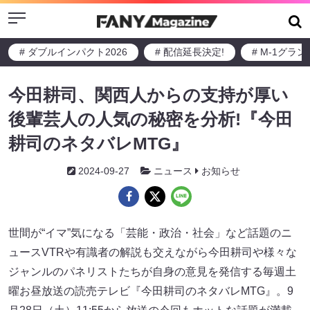
Menu
# ダブルインパクト2026
# 配信延長決定!
# M-1グラ
今田耕司、関西人からの支持が厚い
後輩芸人の人気の秘密を分析!『今田
耕司のネタバレMTG』
2024-09-27
ニュース
お知らせ
世間が“イマ”気になる「芸能・政治・社会」など話題のニ
ュースVTRや有識者の解説も交えながら今田耕司や様々な
ジャンルのパネリストたちが自身の意見を発信する毎週土
曜お昼放送の読売テレビ『今田耕司のネタバレMTG』。9