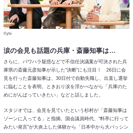
©ytv
涙の会見も話題の兵庫・斎藤知事は…
さらに、パワハラ疑惑などで不信任決議案が可決された兵
庫県の斎藤元彦知事が示した“決断”にも注目！ 26日に会
見を行った斎藤知事は、30日付で自動失職し、出直し選挙
に臨むことを表明。ときおり涙を浮かべながら「兵庫のた
めにがんばっていきたい」などと話しました。
スタジオでは、会見を見ていたという杉村が「斎藤知事は
ゾーンに入ってる」と指摘。国会議員時代、“料亭に行って
みたい発言”が大炎上した体験から「日本中から大バッシン