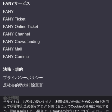
FANYサービス
FANY
FANY Ticket
FANY Online Ticket
FANY Channel
FANY Crowdfunding
FANY Mall
FANY Commu
法務・規約
プライバシーポリシー
反社会的勢力排除宣言
会社情報
当サイトは、お客様の使いやすさ、利用状況の分析のためCookieを利用
吉本興業株式会社
しています。このダイアログを閉じることでCookieの使用に同意する
か、詳細を確認したい場合は、
[Cookieの設定]
または
[プライバシーポ