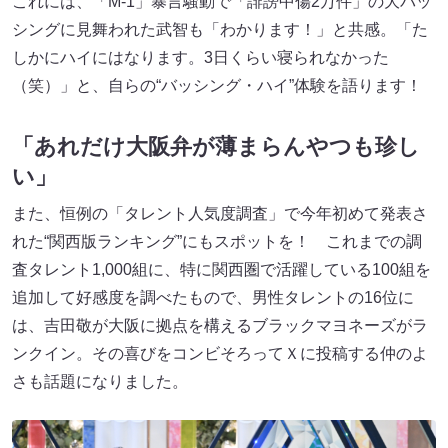
これには、「M-1」暴言騒動で「誹謗中傷2万件」の大バッ
シングに見舞われた武智も「わかります！」と共感。「た
しかにハイにはなります。3日くらい寝られなかった
（笑）」と、自らの“バッシング・ハイ”体験を語ります！
「あれだけ大阪弁が薄まらんやつも珍し
い」
また、恒例の「タレント人気度調査」で今年初めて発表さ
れた“関西版ランキング”にもスポットを！ これまでの調
査タレント1,000組に、特に関西圏で活躍している100組を
追加して好感度を調べたもので、男性タレントの16位に
は、吉田敬が大阪に拠点を構えるブラックマヨネーズがラ
ンクイン。その喜びをコンビそろってＸに投稿する仲のよ
さも話題になりました。