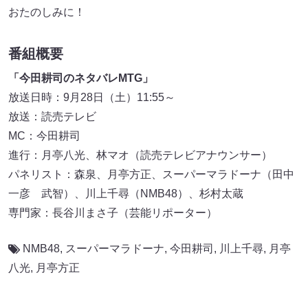
おたのしみに！
番組概要
「今田耕司のネタバレMTG」
放送日時：9月28日（土）11:55～
放送：読売テレビ
MC：今田耕司
進行：月亭八光、林マオ（読売テレビアナウンサー）
パネリスト：森泉、月亭方正、スーパーマラドーナ（田中
一彦 武智）、川上千尋（NMB48）、杉村太蔵
専門家：長谷川まさ子（芸能リポーター）
NMB48
,
スーパーマラドーナ
,
今田耕司
,
川上千尋
,
月亭
八光
,
月亭方正