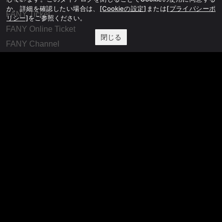
か、詳細を確認したい場合は、
[Cookieの設定]
または
[プライバシーポ
FANY Ticket
リシー]
をご参照ください。
FANY Online Ticket
閉じる
FANY Channel
FANY Crowdfunding
FANY Mall
FANY Commu
法務・規約
プライバシーポリシー
反社会的勢力排除宣言
会社情報
吉本興業株式会社
お問い合わせ