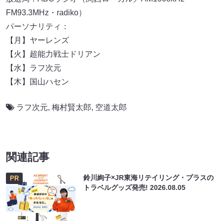
FM93.3MHz・radiko）
パーソナリティ：
【月】ヤーレンズ
【火】超能力戦士ドリアン
【水】ラフ次元
【木】国山ハセン
ラフ次元
,
梅村賢太郎
,
空道太郎
関連記事
鈴川絢子×JR東海リテイリング・プラスの
PR
トラベルグッズ発売!
2026.08.05