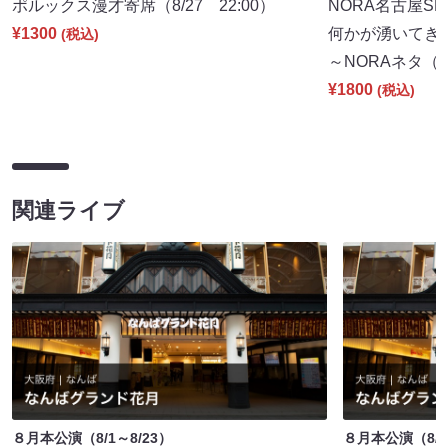
ポルックス漫才寄席（8/27 22:00）
NORA名古屋S
¥1300
何かが湧いてき
(税込)
～NORAネタ（8/
¥1800
(税込)
関連ライブ
８月本公演（8/1～8/23）
８月本公演（8/1