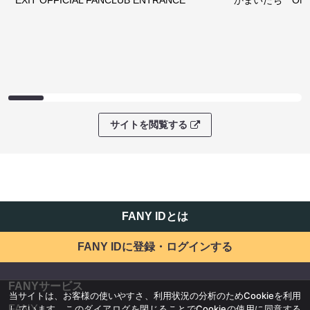
EXIT OFFICIAL FANCLUB ENTRANCE
かまいたち OMA
サイトを閲覧する
FANY IDとは
FANY IDに登録・ログインする
FANYサービス
当サイトは、お客様の使いやすさ、利用状況の分析のためCookieを利用
しています。このダイアログを閉じることでCookieの使用に同意する
FANY