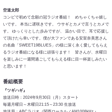
空道太郎
コンビで初めて念願の冠ラジオ番組！ めちゃくちゃ嬉し
いです。 本当に遅咲きです。 ウサギとカメで言うとカメで
す。 ゆっくりとした歩みですが、 温かい目で、耳で応援し
て頂けたら幸いです。僕が大ファンである安室奈美恵さん
の名曲「SWEET19BLUES」の様に深く永く愛してもらえ
るラジオ番組になる様に頑張ります！ 皆さんが、水曜日
を楽しみに一週間過ごしてもらえる様に目一杯楽しみたい
と思います！
番組概要
『ツギハギ』
放送日時：2024年9月30日（月）スタート
毎週月曜日～木曜日21:15～23:30 生放送
放送局：ABCラジオ（関西ローカル／AM1008kHz・