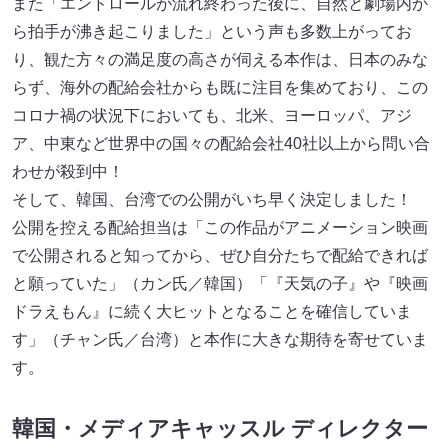
また「エンドロールが流れ終わった後に、自然と劇場内か
ら拍手が沸き起こりました」という声も多数上がってお
り、観た方々の満足度の高さが伺える本作は、日本のみな
らず、海外の配給会社からも既に注目を集めており、この
コロナ禍の状況下においても、北米、ヨーロッパ、アジ
ア、中東など世界中の国々の配給会社40社以上から問い合
わせが殺到中！
そして、韓国、台湾での公開がいち早く決定しました！
公開を控える配給担当は「この作品がアニメーション映画
で公開されると知ってから、ぜひ自分たちで配給できれば
と願っていた」（カン氏／韓国）「『天気の子』や『映画
ドラえもん』に続く大ヒットとなることを確信していま
す」（チャン氏／台湾）と本作に大きな期待を寄せていま
す。
韓国・メディアキャッスル ディレクター