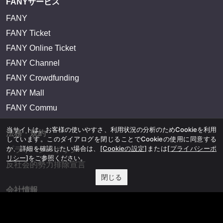
FANYサービス
FANY
FANY Ticket
FANY Online Ticket
FANY Channel
FANY Crowdfunding
FANY Mall
FANY Commu
当サイトは、お客様の使いやすさ、利用状況の分析のためCookieを利用
法務・規約
しています。このダイアログを閉じることでCookieの使用に同意する
か、詳細を確認したい場合は、
[Cookieの設定]
または
[プライバシーポ
プライバシーポリシー
リシー]
をご参照ください。
反社会的勢力排除宣言
閉じる
会社情報
吉本興業株式会社
お問い合わせ