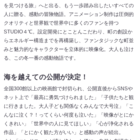
を見つける旅」へと出る、もう一歩踏み出したいすべての
人に贈る、感動の冒険物語。アニメーション制作は圧倒的
クオリティと世界観で世界中に多くのファンを持つ
STUDIO４℃。設定開発にとことんこだわり、町の創設か
らエネルギー構造までを再構築し、ファンタジックな町並
みと魅力的なキャラクターを立体的に映像化。大人も泣け
る、この冬一番の感動物語です。
海を越えての公開が決定！
全国300館以上の映画館で封切られ、公開直後からSNSや
ネット上で「最高に勇気づけられました」「子供たちと観
に行きました。大人子ども関係なくみんなで大号泣」「こ
んなに泣く？！ってくらい何度も泣いた」「映像がとにか
くきれい」「世界中の人に見てほしい」「心が浄化される
作品」「とにかく観た方がいい」と感動の声が続出。