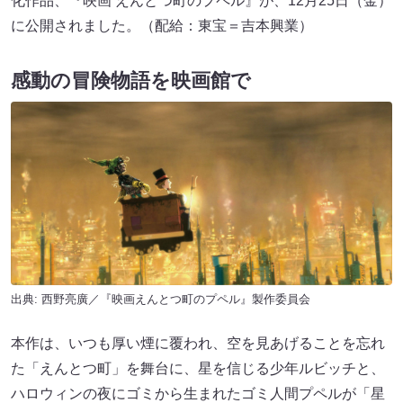
化作品、『映画 えんとつ町のプペル』が、12月25日（金）
に公開されました。（配給：東宝＝吉本興業）
感動の冒険物語を映画館で
出典: 西野亮廣／『映画えんとつ町のプペル』製作委員会
本作は、いつも厚い煙に覆われ、空を見あげることを忘れ
た「えんとつ町」を舞台に、星を信じる少年ルビッチと、
ハロウィンの夜にゴミから生まれたゴミ人間プペルが「星