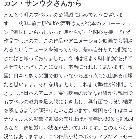
カン・サンウクさんから
えんとつ町のプペル」の公開誠におめでとうございま
す！ 約3年前に原作者の西野さんが絵本のプロモーショ
ンで韓国にいらっしゃった時からずっと関心を持っていた
作品でしたので、この作品がアニメーション映画で公開さ
れるというニュースを知ってから、是非自分たちで配給で
きればと願っておりました。今回は運よく韓国配給を担当
させていただくことになり、本当にうれしく思います。韓
国は日本と多くの面で似ていながら違う点も沢山ある市場
だと思います。それを踏まえて、これまで弊社が公開して
きました日本のアニメ、実写映画の豊富な経験から韓国で
もプペルの魅力を最大限に引き出し、興行面でも良い結果
を残せるように頑張りたいと思います。韓国も今年はコロ
ナウィルスの影響で劇場の売り上げが前年比‐80％を記録す
るなど、依然厳しい状況が続いております。このような状
況ではありますが、この作品が持つポジティブなメッセー