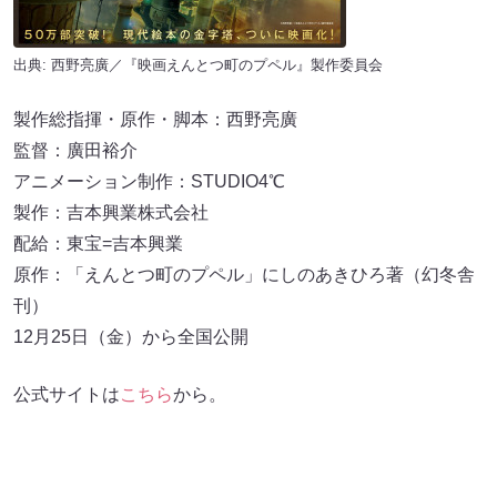
出典: 西野亮廣／『映画えんとつ町のプペル』製作委員会
製作総指揮・原作・脚本：西野亮廣
監督：廣田裕介
アニメーション制作：STUDIO4℃
製作：吉本興業株式会社
配給：東宝=吉本興業
原作：「えんとつ町のプペル」にしのあきひろ著（幻冬舎
刊）
12月25日（金）から全国公開
公式サイトは
こちら
から。