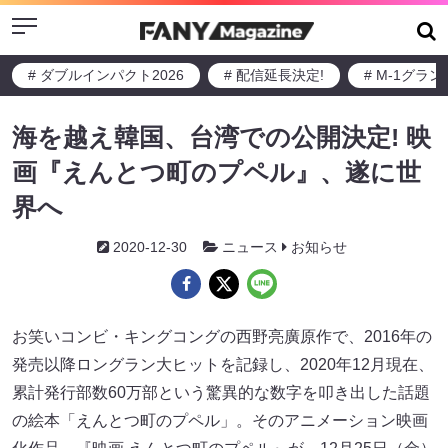
Menu
# ダブルインパクト2026
# 配信延長決定!
# M-1グラ
海を越え韓国、台湾での公開決定! 映
画『えんとつ町のプペル』、遂に世
界へ
2020-12-30
ニュース
お知らせ
お笑いコンビ・キングコングの西野亮廣原作で、2016年の
発売以降ロングラン大ヒットを記録し、2020年12月現在、
累計発行部数60万部という驚異的な数字を叩き出した話題
の絵本「えんとつ町のプペル」。そのアニメーション映画