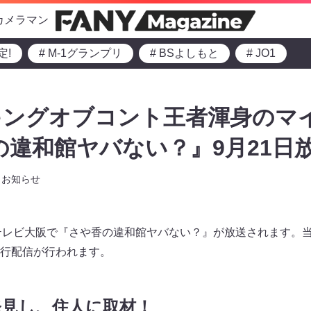
カメラマン
定!
# M-1グランプリ
# BSよしもと
# JO1
キングオブコント王者渾身のマ
の違和館ヤバない？』9月21日放
お知らせ
からテレビ大阪で『さや香の違和館ヤバない？』が放送されます。当日
て先行配信が行われます。
発見し、住人に取材！