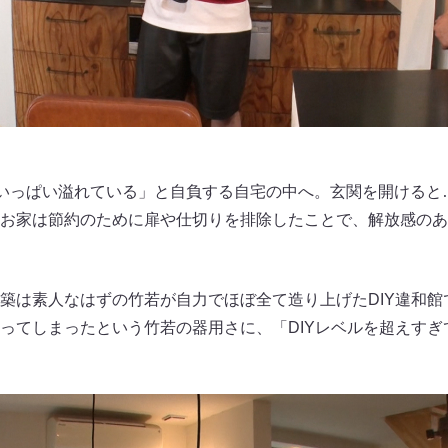
がいっぱい溢れている」と自負する自宅の中へ。玄関を開けると
お家は節約のために扉や仕切りを排除したことで、解放感のあ
築は素人なはずの竹若が自力でほぼ全て造り上げたDIY違和館
ってしまったという竹若の器用さに、「DIYレベルを超えすぎ