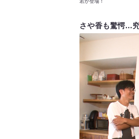
若が登場！
さや香も驚愕…