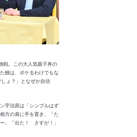
挑戦。この大人気親子丼の
た鰻は、ボケるわけでもな
でしょ？」となぜか自信
ン宇治原は「シンプルはず
相方の肩に手を置き、「た
ー。「出た！ さすが！」