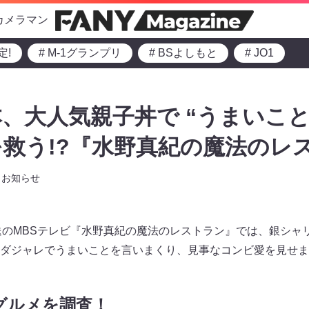
カメラマン
定!
# M-1グランプリ
# BSよしもと
# JO1
、大人気親子丼で “うまいこと
救う!?『水野真紀の魔法のレ
お知らせ
～放送のMBSテレビ『水野真紀の魔法のレストラン』では、銀シ
ダジャレでうまいことを言いまくり、見事なコンビ愛を見せま
グルメを調査！