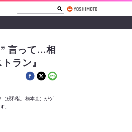
Search Form
Search
” 言って…相
ストラン』
ャリ（鰻和弘、橋本直）がゲ
す。