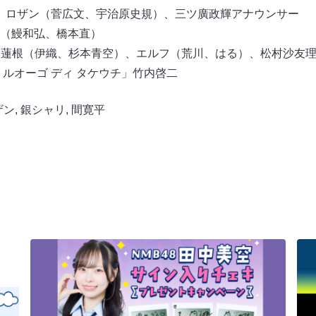
 、ロザン（菅広文、宇治原史規）、三ツ廣政輝アナウンサー
（鰻和弘、橋本直）
し蓮根（伊織、杉本青空）、エルフ（荒川、はる）、松村沙友
ルオーゴ ディ タケウチ」竹内啓二
ザン
,
銀シャリ
,
間寛平