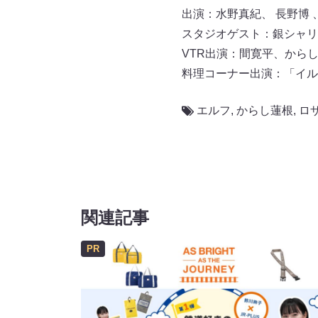
出演：水野真紀、 長野博
スタジオゲスト：銀シャリ
VTR出演：間寛平、から
料理コーナー出演：「イル 
エルフ
,
からし蓮根
,
ロ
関連記事
PR