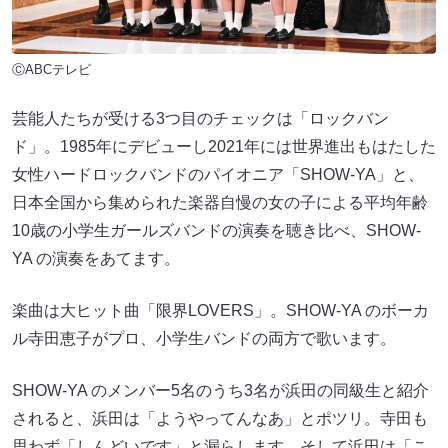
ⒸABCテレビ
芸能人たちが受ける3つ目のチェックは「ロックバン
ド」。1985年にデビューし2021年には世界進出もはたした
女性ハードロックバンドのパイオニア「SHOW-YA」と、
日本全国から集められた楽器自慢の女の子による平均年齢
10歳の小学生ガールズバンドの演奏を聴き比べ、SHOW-
YA の演奏をあてます。
楽曲は大ヒット曲「限界LOVERS」。SHOW-YA のボーカ
ル寺田恵子がプロ、小学生バンドの両方で歌います。
SHOW-YA のメンバー5名のうち3名が浜田の同級生と紹介
されると、浜田は「ようやってんなあ」とポツリ。寺田も
思わず「しんどいです」と漏らします。そして浜田は「こ