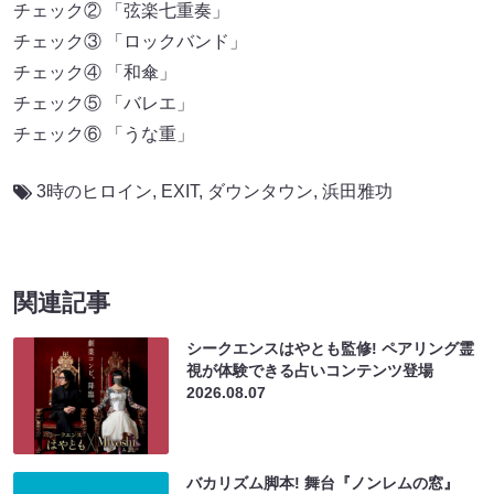
チェック② 「弦楽七重奏」
チェック③ 「ロックバンド」
チェック④ 「和傘」
チェック⑤ 「バレエ」
チェック⑥ 「うな重」
3時のヒロイン
,
EXIT
,
ダウンタウン
,
浜田雅功
関連記事
シークエンスはやとも監修! ペアリング霊
視が体験できる占いコンテンツ登場
2026.08.07
バカリズム脚本! 舞台『ノンレムの窓』