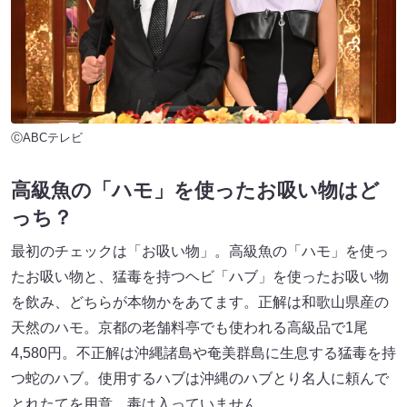
ⒸABCテレビ
高級魚の「ハモ」を使ったお吸い物はど
っち？
最初のチェックは「お吸い物」。高級魚の「ハモ」を使っ
たお吸い物と、猛毒を持つヘビ「ハブ」を使ったお吸い物
を飲み、どちらが本物かをあてます。正解は和歌山県産の
天然のハモ。京都の老舗料亭でも使われる高級品で1尾
4,580円。不正解は沖縄諸島や奄美群島に生息する猛毒を持
つ蛇のハブ。使用するハブは沖縄のハブとり名人に頼んで
とれたてを用意。毒は入っていません。