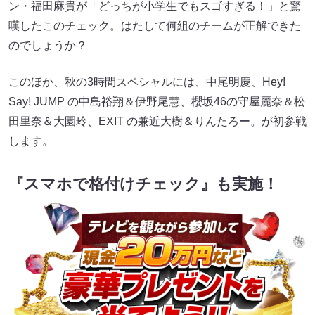
ン・福田麻貴が「どっちが小学生でもスゴすぎる！」と驚
嘆したこのチェック。はたして何組のチームが正解できた
のでしょうか？
このほか、秋の3時間スペシャルには、中尾明慶、Hey!
Say! JUMP の中島裕翔＆伊野尾慧、櫻坂46の守屋麗奈＆松
田里奈＆大園玲、EXIT の兼近大樹＆りんたろー。が初参戦
します。
『スマホで格付けチェック』も実施！