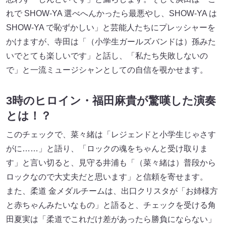
れで SHOW-YA 選べへんかったら最悪やし、SHOW-YA は
SHOW-YA で恥ずかしい」と芸能人たちにプレッシャーを
かけますが、寺田は「（小学生ガールズバンドは）孫みた
いでとても楽しいです」と話し、「私たち失敗しないの
で」と一流ミュージシャンとしての自信を覗かせます。
3時のヒロイン・福田麻貴が驚嘆した演奏
とは！？
このチェックで、菜々緒は「レジェンドと小学生じゃさす
がに……」と語り、「ロックの魂をちゃんと受け取りま
す」と言い切ると、見守る井浦も「（菜々緒は）普段から
ロックなので大丈夫だと思います」と信頼を寄せます。
また、柔道 金メダルチームは、出口クリスタが「お姉様方
と赤ちゃんみたいなもの」と語ると、チェックを受ける角
田夏実は「柔道でこれだけ差があったら勝負にならない」