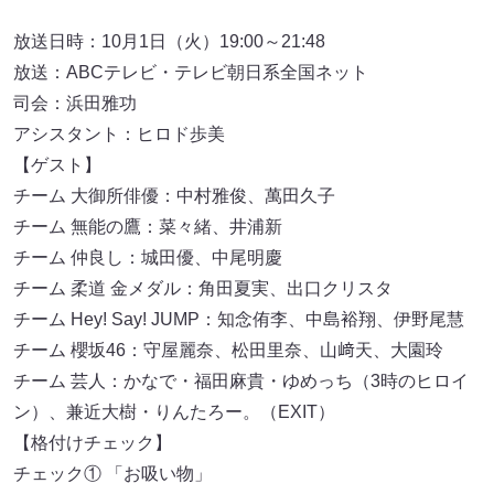
放送日時：10月1日（火）19:00～21:48
放送：ABCテレビ・テレビ朝日系全国ネット
司会：浜田雅功
アシスタント：ヒロド歩美
【ゲスト】
チーム 大御所俳優：中村雅俊、萬田久子
チーム 無能の鷹：菜々緒、井浦新
チーム 仲良し：城田優、中尾明慶
チーム 柔道 金メダル：角田夏実、出口クリスタ
チーム Hey! Say! JUMP：知念侑李、中島裕翔、伊野尾慧
チーム 櫻坂46：守屋麗奈、松田里奈、山﨑天、大園玲
チーム 芸人：かなで・福田麻貴・ゆめっち（3時のヒロイ
ン）、兼近大樹・りんたろー。（EXIT）
【格付けチェック】
チェック① 「お吸い物」