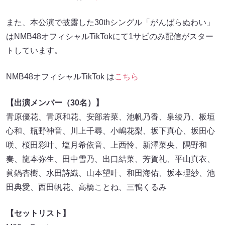
また、本公演で披露した30thシングル「がんばらぬわい」
はNMB48オフィシャルTikTokにて1サビのみ配信がスター
トしています。
NMB48オフィシャルTikTok は
こちら
【出演メンバー（30名）】
青原優花、青原和花、安部若菜、池帆乃香、泉綾乃、板垣
心和、瓶野神音、川上千尋、小嶋花梨、坂下真心、坂田心
咲、桜田彩叶、塩月希依音、上西怜、新澤菜央、隅野和
奏、龍本弥生、田中雪乃、出口結菜、芳賀礼、平山真衣、
眞鍋杏樹、水田詩織、山本望叶、和田海佑、坂本理紗、池
田典愛、西田帆花、高橋ことね、三鴨くるみ
【セットリスト】