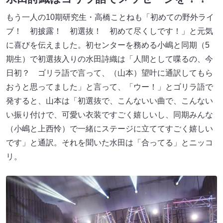
もう一人の10期研究生・高橋ことねも「初めての野外ライ
ブ！ 初披露！ 初選抜！ 初めて尽くしです！」と元気
に喜びを伝えました。初センターを務める小嶋と同期（5
期生）で初選抜入りの水田詩織は「人間として喋るの、今
日初？ ゴリラ語で言って、（山本）望叶に通訳してもら
おうと思ってました」と言って、「ウー！」とゴリラ語で
発すると、山本は「初選抜で、こんないい曲で、こんない
い振り付けで、可愛い衣装ですごく嬉しいし、同期みんな
（小嶋と上西怜）で一緒にステージに立ててすごく嬉しい
です」と通訳。それを聞いた水田は「合ってる」とニッコ
リ。