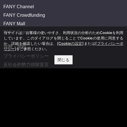
FANY Channel
FANY Crowdfunding
FANY Mall
FANY Commu
当サイトは、お客様の使いやすさ、利用状況の分析のためCookieを利用
しています。このダイアログを閉じることでCookieの使用に同意する
か、詳細を確認したい場合は、
[Cookieの設定]
または
[プライバシーポ
法務・規約
リシー]
をご参照ください。
プライバシーポリシー
閉じる
反社会的勢力排除宣言
会社情報
吉本興業株式会社
お問い合わせ
その他
よしもとニュースセンターアーカイブ