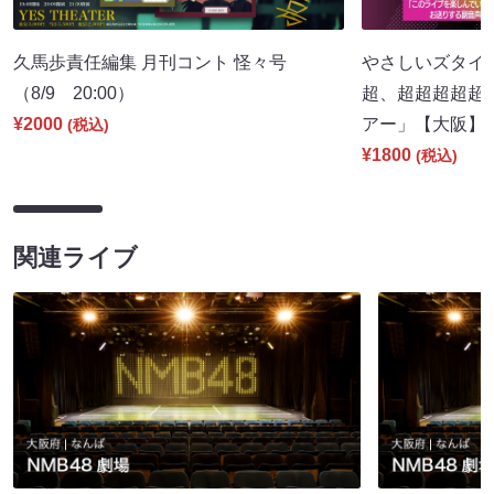
久馬歩責任編集 月刊コント 怪々号
やさしいズタイpr
（8/9 20:00）
超、超超超超超
¥2000
アー」【大阪】（8
(税込)
¥1800
(税込)
関連ライブ