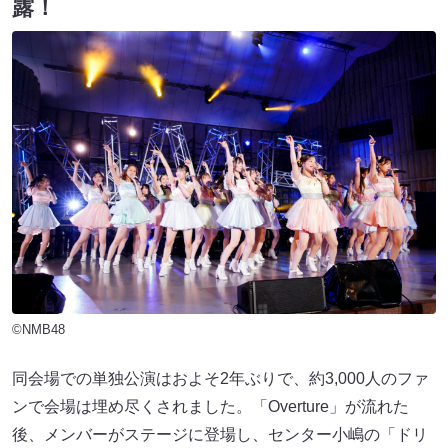
露！
©NMB48
同会場での単独公演はおよそ2年ぶりで、約3,000人のファ
ンで会場は埋め尽くされました。「Overture」が流れた
後、メンバーがステージに登場し、センター小嶋の「ドリ