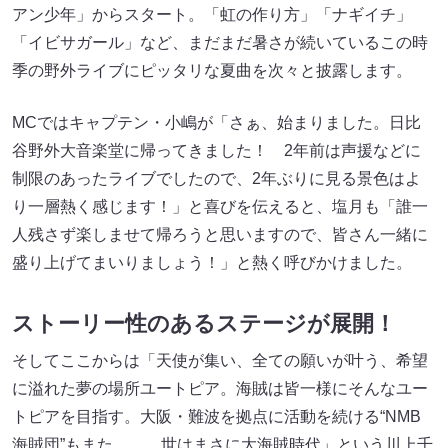
アン少年」からスタート。「虹の作り方」「ナギイチ」
「イビサガール」など、まだまだ暑さが続いているこの時
季の野外ライブにピッタリな夏曲を次々と披露します。
MCではキャプテン・小嶋が「さぁ、始まりました。日比
谷野外大音楽堂に帰ってきました！ 2年前は声援などに
制限のあったライブでしたので、2年ぶりに見る景色はよ
り一層熱く感じます！」と喜びを伝えると、塩月も「誰一
人残さず楽しませて帰ろうと思いますので、皆さん一緒に
盛り上げてまいりましょう！」と熱く呼びかけました。
ストーリー性のあるステージが展開！
そしてここからは「天使が集い、全ての願いが叶う、希望
に溢れた夢の場所ユートピア。海賊は皆一様にそんなユー
トピアを目指す。大阪・難波を拠点に活動を続ける“NMB
海賊団”もまた……。世はまさに大海賊時代」という川上千