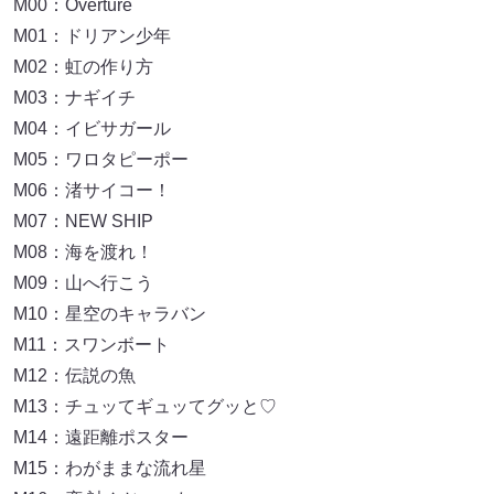
M00：Overture
M01：ドリアン少年
M02：虹の作り方
M03：ナギイチ
M04：イビサガール
M05：ワロタピーポー
M06：渚サイコー！
M07：NEW SHIP
M08：海を渡れ！
M09：山へ行こう
M10：星空のキャラバン
M11：スワンボート
M12：伝説の魚
M13：チュッてギュッてグッと♡
M14：遠距離ポスター
M15：わがままな流れ星