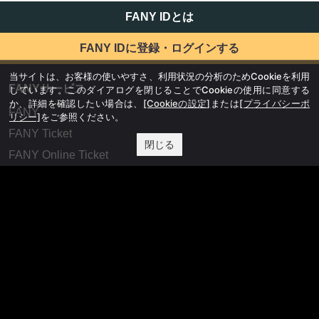
FANY IDとは
FANY IDに登録・ログインする
当サイトは、お客様の使いやすさ、利用状況の分析のためCookieを利用
FANYサービス
しています。このダイアログを閉じることでCookieの使用に同意する
か、詳細を確認したい場合は、
[Cookieの設定]
または
[プライバシーポ
FANY
リシー]
をご参照ください。
FANY Ticket
閉じる
FANY Online Ticket
FANY Channel
FANY Crowdfunding
FANY Mall
FANY Commu
法務・規約
プライバシーポリシー