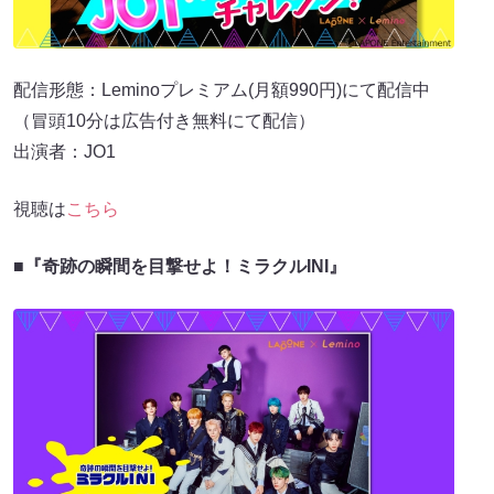
配信形態：Leminoプレミアム(月額990円)にて配信中
（冒頭10分は広告付き無料にて配信）
出演者：JO1
視聴は
こちら
■『奇跡の瞬間を目撃せよ！ミラクルINI』