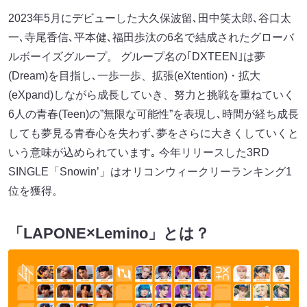
2023年5月にデビューした大久保波留､田中笑太郎､谷口太
一､寺尾香信､平本健､福田歩汰の6名で結成されたグローバ
ルボーイズグループ。 グループ名の｢DXTEEN｣は夢
(Dream)を目指し､一歩一歩、拡張(eXtention)・拡大
(eXpand)しながら成長していき、努力と挑戦を重ねていく
6人の青春(Teen)の”無限な可能性”を表現し､時間が経ち成長
しても夢見る青春心を失わず､夢をさらに大きくしていくと
いう意味が込められています｡ 今年リリースした3RD
SINGLE「Snowin’」はオリコンウィークリーランキング1
位を獲得。
「LAPONE×Lemino」とは？