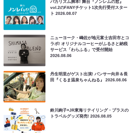
バカリズム脚本! 舞台『ノンレムの窓』
vol.2のFANYチケット1次先行受付スター
ト
2026.08.07
ニューヨーク・嶋佐が地元富士吉田市とコ
ラボ! オリジナルコーヒーがふるさと納税
サービス「わらふる」で受付開始
2026.08.06
丹生明里がゲスト出演! パンサー向井＆長
田『くるま温泉ちゃんねる』
2026.08.06
鈴川絢子×JR東海リテイリング・プラスの
トラベルグッズ発売!
2026.08.05