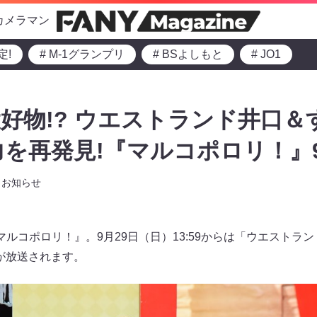
カメラマン
定!
# M-1グランプリ
# BSよしもと
# JO1
好物!? ウエストランド井口＆
魅力を再発見!『マルコポロリ！』9
お知らせ
ルコポロリ！』。9月29日（日）13:59からは「ウエストラ
」が放送されます。