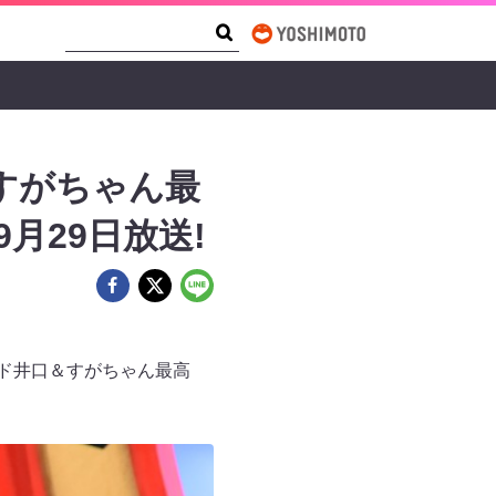
Search Form
Search
すがちゃん最
月29日放送!
ンド井口＆すがちゃん最高