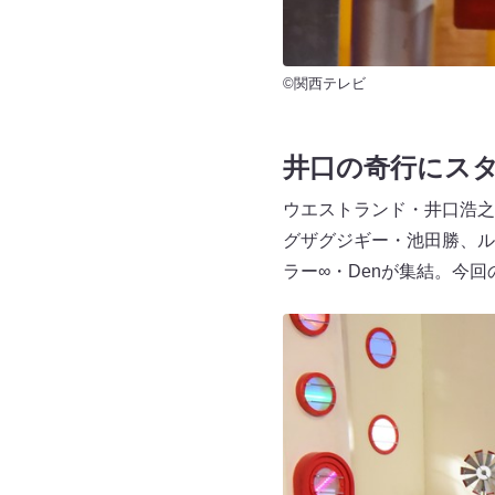
©関西テレビ
井口の奇行にス
ウエストランド・井口浩之
グザグジギー・池田勝、ル
ラー∞・Denが集結。今