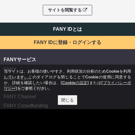
サイトを閲覧する
FANY IDとは
FANY IDに登録・ログインする
FANYサービス
FANY
当サイトは、お客様の使いやすさ、利用状況の分析のためCookieを利用
しています。このダイアログを閉じることでCookieの使用に同意する
FANY Ticket
か、詳細を確認したい場合は、
[Cookieの設定]
または
[プライバシーポ
FANY Online Ticket
リシー]
をご参照ください。
FANY Channel
閉じる
FANY Crowdfunding
FANY Mall
FANY Commu