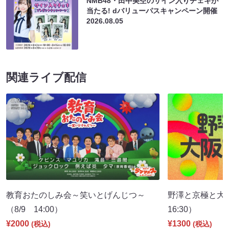
NMB48・田中美空のサイン入りチェキが
当たる! dバリューパスキャンペーン開催
2026.08.05
関連ライブ配信
教育おたのしみ会～笑いとげんじつ～
野澤と京極と大
（8/9 14:00）
16:30）
¥2000
¥1300
(税込)
(税込)