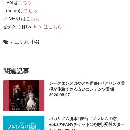
TVerは
こちら
Leminoは
こちら
U-NEXTは
こちら
公式X（旧Twitter）は
こちら
マユリカ
,
中谷
関連記事
シークエンスはやとも監修! ペアリング霊
視が体験できる占いコンテンツ登場
2026.08.07
バカリズム脚本! 舞台『ノンレムの窓』
vol.2のFANYチケット1次先行受付スター